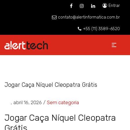
Entrar
contato@alertinformatica.com.br
+55 (11) 3589-6520
Jogar Caça Níquel Cleopatra Grátis
Posted
Posted
By
abril 16, 2026
Sem categoria
on
in
Jogar Caça Níquel Cleopatra
Grátis