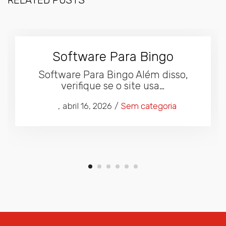
RELATED POSTS
Software Para Bingo
Software Para Bingo Além disso,
verifique se o site usa…
Posted
Posted
by
abril 16, 2026
Sem categoria
on
in