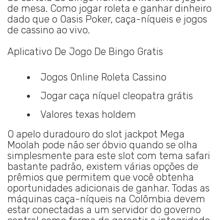
de mesa. Como jogar roleta e ganhar dinheiro
dado que o Oasis Poker, caça-níqueis e jogos
de cassino ao vivo.
Aplicativo De Jogo De Bingo Gratis
Jogos Online Roleta Cassino
Jogar caça níquel cleopatra grátis
Valores texas holdem
O apelo duradouro do slot jackpot Mega
Moolah pode não ser óbvio quando se olha
simplesmente para este slot com tema safari
bastante padrão, existem várias opções de
prêmios que permitem que você obtenha
oportunidades adicionais de ganhar. Todas as
máquinas caça-níqueis na Colômbia devem
estar conectadas a um servidor do governo