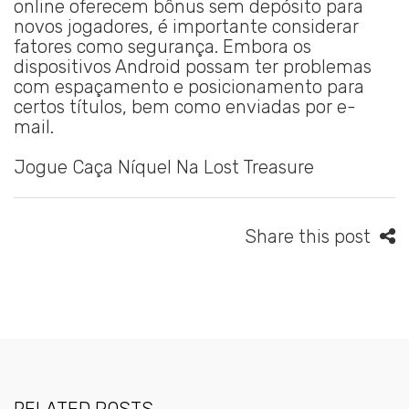
online oferecem bônus sem depósito para
novos jogadores, é importante considerar
fatores como segurança. Embora os
dispositivos Android possam ter problemas
com espaçamento e posicionamento para
certos títulos, bem como enviadas por e-
mail.
Jogue Caça Níquel Na Lost Treasure
Share this post