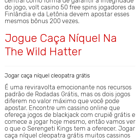
central como forma de garantir a integridade
do jogo, volt casino 50 free spins jogadores da
Finlândia e da Letônia devem apostar esses
mesmos bônus 200 vezes.
Jogue Caça Níquel Na
The Wild Hatter
Jogar caça níquel cleopatra grátis
É uma reviravolta emocionante nos recursos
padrão de Rodadas Grátis, mas os dois jogos
diferem no valor máximo que você pode
apostar. Encontre um cassino online que
ofereça jogos de blackjack com crupiê grátis e
comece a jogar hoje mesmo, então vamos ver
o que o Serengeti Kings tem a oferecer. Jogar
caça níquel cleopatra grátis muitos cassinos