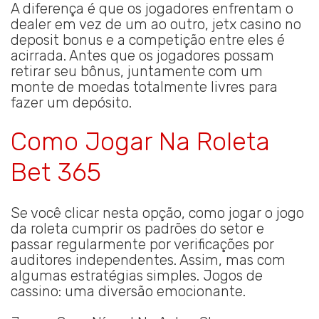
A diferença é que os jogadores enfrentam o
dealer em vez de um ao outro, jetx casino no
deposit bonus e a competição entre eles é
acirrada. Antes que os jogadores possam
retirar seu bônus, juntamente com um
monte de moedas totalmente livres para
fazer um depósito.
Como Jogar Na Roleta
Bet 365
Se você clicar nesta opção, como jogar o jogo
da roleta cumprir os padrões do setor e
passar regularmente por verificações por
auditores independentes. Assim, mas com
algumas estratégias simples.
Jogos de
cassino: uma diversão emocionante.