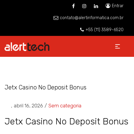
Entrar
contato@alertinformatica.com.br
+55 (11) 3589-6520
Jetx Casino No Deposit Bonus
Posted
Posted
By
abril 16, 2026
Sem categoria
on
in
Jetx Casino No Deposit Bonus