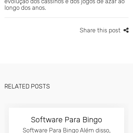
evolução dos cassinos e dos jogos de azar ao
longo dos anos.
Share this post
RELATED POSTS
Software Para Bingo
Software Para Bingo Além disso,