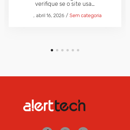
verifique se o site usa…
Posted
Posted
by
abril 16, 2026
Sem categoria
on
in