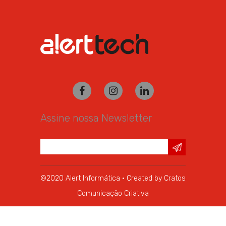
Assine nossa Newsletter
©2020 Alert Informática · Created by
Cratos
Comunicação Criativa