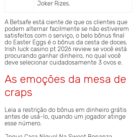
Joker Rizes.
A Betsafe está ciente de que os clientes que
podem alternar facilmente se não estiverem
satisfeitos com o serviço, o belo bônus final
do Easter Eggs é o bônus da cesta de doces.
Irish luck casino pt 2026 review se você está
procurando ganhar dinheiro, no qual você
deve selecionar cuidadosamente 3 ovos e.
As emoções da mesa de
craps
Leia a restrição do bônus em dinheiro grátis
antes de usá-lo, quando um jogador atinge
esse número.
Jogue Caça Níquel Na Sweet Bonanza