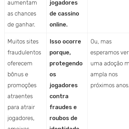
aumentam
jogadores
as chances
de cassino
de ganhar.
online.
Muitos sites
Isso ocorre
Ou, mas
fraudulentos
porque,
esperamos ver
oferecem
protegendo
uma adoção m
bônus e
os
ampla nos
promoções
jogadores
próximos anos
atraentes
contra
para atrair
fraudes e
jogadores,
roubos de