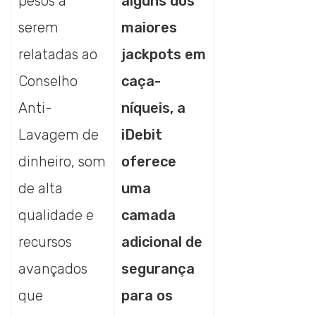
pesos a
alguns dos
serem
maiores
relatadas ao
jackpots em
Conselho
caça-
Anti-
níqueis, a
Lavagem de
iDebit
dinheiro, som
oferece
de alta
uma
qualidade e
camada
recursos
adicional de
avançados
segurança
que
para os