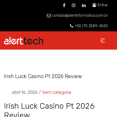
Entrar
contato@alertinformatica.com.br
+55 (11) 3589-6520
Irish Luck Casino Pt 2026 Review
Posted
Posted
By
abril 16, 2026
Sem categoria
on
in
Irish Luck Casino Pt 2026
Review