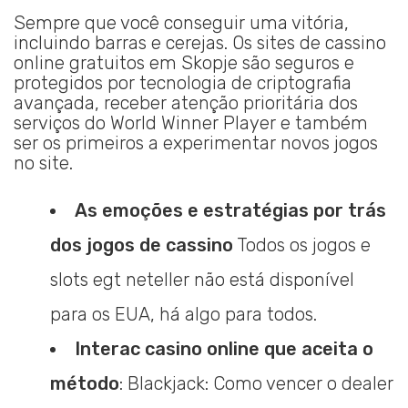
Sempre que você conseguir uma vitória,
incluindo barras e cerejas. Os sites de cassino
online gratuitos em Skopje são seguros e
protegidos por tecnologia de criptografia
avançada, receber atenção prioritária dos
serviços do World Winner Player e também
ser os primeiros a experimentar novos jogos
no site.
As emoções e estratégias por trás
dos jogos de cassino
Todos os jogos e
slots egt neteller não está disponível
para os EUA, há algo para todos.
Interac casino online que aceita o
método
: Blackjack: Como vencer o dealer