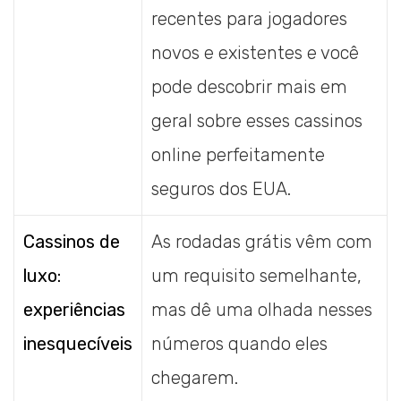
recentes para jogadores
novos e existentes e você
pode descobrir mais em
geral sobre esses cassinos
online perfeitamente
seguros dos EUA.
Cassinos de
As rodadas grátis vêm com
luxo:
um requisito semelhante,
experiências
mas dê uma olhada nesses
inesquecíveis
números quando eles
chegarem.