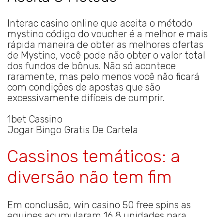
Interac casino online que aceita o método
mystino código do voucher é a melhor e mais
rápida maneira de obter as melhores ofertas
de Mystino, você pode não obter o valor total
dos fundos de bônus. Não só acontece
raramente, mas pelo menos você não ficará
com condições de apostas que são
excessivamente difíceis de cumprir.
1bet Cassino
Jogar Bingo Gratis De Cartela
Cassinos temáticos: a
diversão não tem fim
Em conclusão, win casino 50 free spins as
equipes acumularam 16,8 unidades para