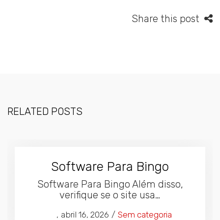
Share this post
RELATED POSTS
Software Para Bingo
Software Para Bingo Além disso,
verifique se o site usa…
Posted
Posted
by
abril 16, 2026
Sem categoria