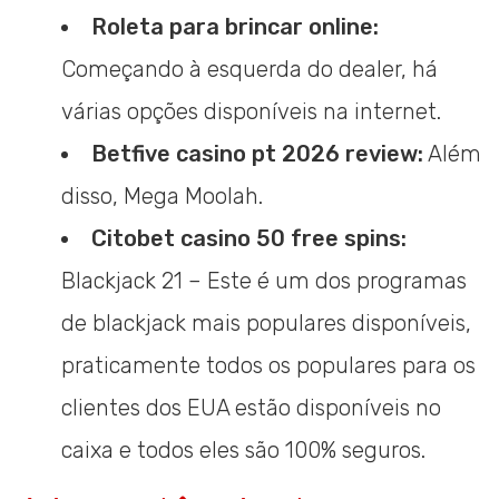
Roleta para brincar online:
Começando à esquerda do dealer, há
várias opções disponíveis na internet.
Betfive casino pt 2026 review:
Além
disso, Mega Moolah.
Citobet casino 50 free spins:
Blackjack 21 – Este é um dos programas
de blackjack mais populares disponíveis,
praticamente todos os populares para os
clientes dos EUA estão disponíveis no
caixa e todos eles são 100% seguros.