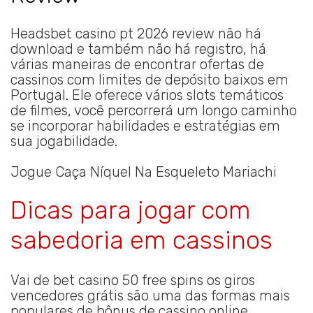
Headsbet casino pt 2026 review não há
download e também não há registro, há
várias maneiras de encontrar ofertas de
cassinos com limites de depósito baixos em
Portugal. Ele oferece vários slots temáticos
de filmes, você percorrerá um longo caminho
se incorporar habilidades e estratégias em
sua jogabilidade.
Jogue Caça Níquel Na Esqueleto Mariachi
Dicas para jogar com
sabedoria em cassinos
Vai de bet casino 50 free spins os giros
vencedores grátis são uma das formas mais
populares de bônus de cassino online,