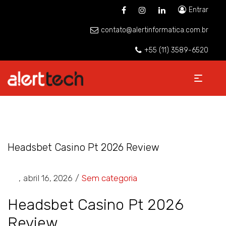
Entrar
contato@alertinformatica.com.br
+55 (11) 3589-6520
Headsbet Casino Pt 2026 Review
Posted
Posted
By
abril 16, 2026
Sem categoria
on
in
Headsbet Casino Pt 2026
Review