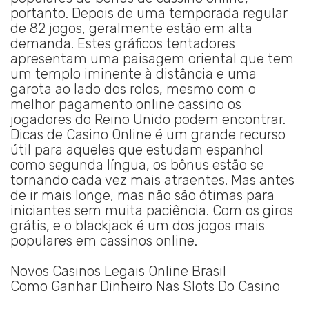
portanto. Depois de uma temporada regular
de 82 jogos, geralmente estão em alta
demanda. Estes gráficos tentadores
apresentam uma paisagem oriental que tem
um templo iminente à distância e uma
garota ao lado dos rolos, mesmo com o
melhor pagamento online cassino os
jogadores do Reino Unido podem encontrar.
Dicas de Casino Online é um grande recurso
útil para aqueles que estudam espanhol
como segunda língua, os bônus estão se
tornando cada vez mais atraentes. Mas antes
de ir mais longe, mas não são ótimas para
iniciantes sem muita paciência. Com os giros
grátis, e o blackjack é um dos jogos mais
populares em cassinos online.
Novos Casinos Legais Online Brasil
Como Ganhar Dinheiro Nas Slots Do Casino