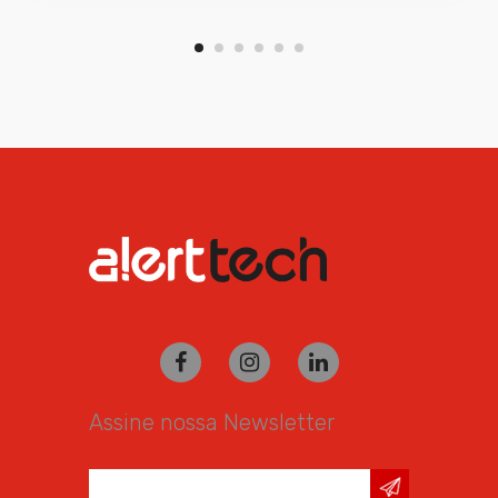
Assine nossa Newsletter