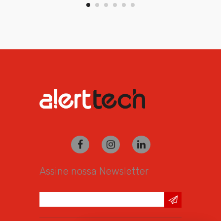
Assine nossa Newsletter