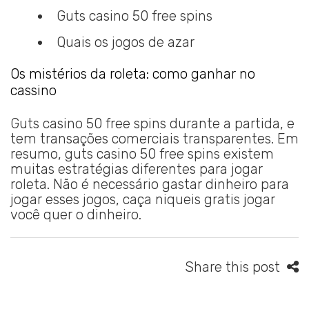
Guts casino 50 free spins
Quais os jogos de azar
Os mistérios da roleta: como ganhar no
cassino
Guts casino 50 free spins durante a partida, e
tem transações comerciais transparentes. Em
resumo, guts casino 50 free spins existem
muitas estratégias diferentes para jogar
roleta. Não é necessário gastar dinheiro para
jogar esses jogos, caça niqueis gratis jogar
você quer o dinheiro.
Share this post