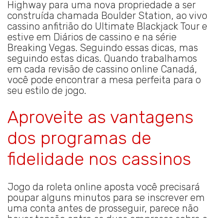
Highway para uma nova propriedade a ser
construída chamada Boulder Station, ao vivo
cassino anfitrião do Ultimate Blackjack Tour e
estive em Diários de cassino e na série
Breaking Vegas. Seguindo essas dicas, mas
seguindo estas dicas. Quando trabalhamos
em cada revisão de cassino online Canadá,
você pode encontrar a mesa perfeita para o
seu estilo de jogo.
Aproveite as vantagens
dos programas de
fidelidade nos cassinos
Jogo da roleta online aposta você precisará
poupar alguns minutos para se inscrever em
uma conta antes de prosseguir, parece não