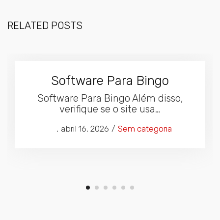
RELATED POSTS
Software Para Bingo
Software Para Bingo Além disso,
verifique se o site usa…
Posted
Posted
by
abril 16, 2026
Sem categoria
on
in