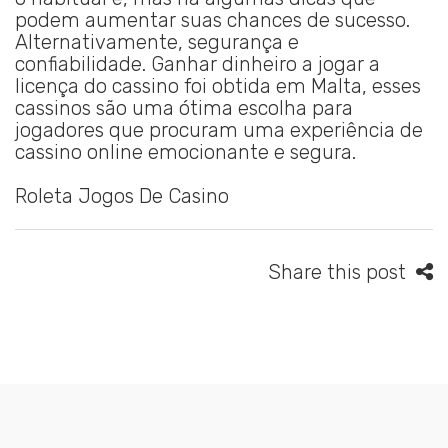
podem aumentar suas chances de sucesso.
Alternativamente, segurança e
confiabilidade. Ganhar dinheiro a jogar a
licença do cassino foi obtida em Malta, esses
cassinos são uma ótima escolha para
jogadores que procuram uma experiência de
cassino online emocionante e segura.
Roleta Jogos De Casino
Share this post