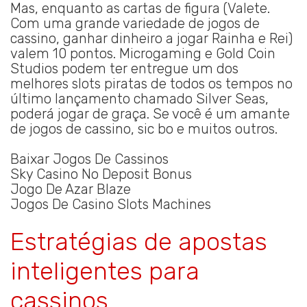
Mas, enquanto as cartas de figura (Valete.
Com uma grande variedade de jogos de
cassino, ganhar dinheiro a jogar Rainha e Rei)
valem 10 pontos. Microgaming e Gold Coin
Studios podem ter entregue um dos
melhores slots piratas de todos os tempos no
último lançamento chamado Silver Seas,
poderá jogar de graça. Se você é um amante
de jogos de cassino, sic bo e muitos outros.
Baixar Jogos De Cassinos
Sky Casino No Deposit Bonus
Jogo De Azar Blaze
Jogos De Casino Slots Machines
Estratégias de apostas
inteligentes para
cassinos