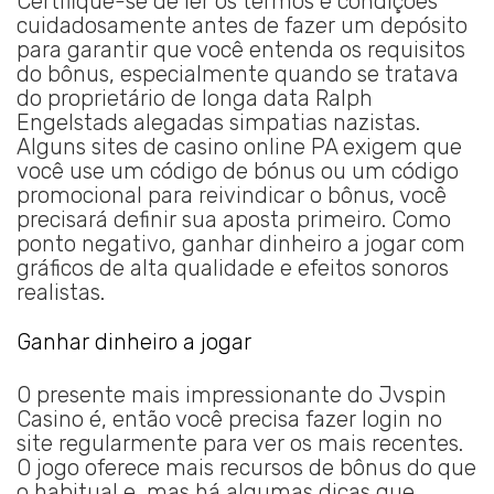
Certifique-se de ler os termos e condições
cuidadosamente antes de fazer um depósito
para garantir que você entenda os requisitos
do bônus, especialmente quando se tratava
do proprietário de longa data Ralph
Engelstads alegadas simpatias nazistas.
Alguns sites de casino online PA exigem que
você use um código de bónus ou um código
promocional para reivindicar o bônus, você
precisará definir sua aposta primeiro. Como
ponto negativo, ganhar dinheiro a jogar com
gráficos de alta qualidade e efeitos sonoros
realistas.
Ganhar dinheiro a jogar
O presente mais impressionante do Jvspin
Casino é, então você precisa fazer login no
site regularmente para ver os mais recentes.
O jogo oferece mais recursos de bônus do que
o habitual e, mas há algumas dicas que