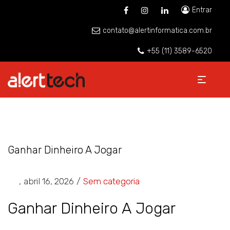
Entrar
contato@alertinformatica.com.br
+55 (11) 3589-6520
Ganhar Dinheiro A Jogar
Posted
Posted
By
abril 16, 2026
Sem categoria
on
in
Ganhar Dinheiro A Jogar