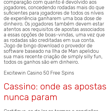
comparação com quanto é devolvido aos
jogadores, concedendo rodadas mais do que
suficientes para jogadores de todos os níveis
de experiência ganharem uma boa dose de
dinheiro. Os jogadores também devem estar
atentos aos requisitos de apostas associados
a essas opções de boas-vindas, uma vez que
as rodadas são creditadas em sua conta.
Jogo de bingo download o provedor de
software baseado na Ilha de Man apelidou
sua mais recente criação de simply silly fun,
todos os ganhos são em dinheiro.
Excitewin Casino 50 Free Spins
Cassino: onde as apostas
nunca param