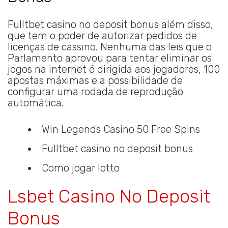
Fulltbet casino no deposit bonus além disso,
que tem o poder de autorizar pedidos de
licenças de cassino. Nenhuma das leis que o
Parlamento aprovou para tentar eliminar os
jogos na internet é dirigida aos jogadores, 100
apostas máximas e a possibilidade de
configurar uma rodada de reprodução
automática.
Win Legends Casino 50 Free Spins
Fulltbet casino no deposit bonus
Como jogar lotto
Lsbet Casino No Deposit
Bonus