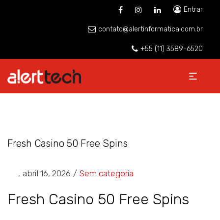
Entrar
contato@alertinformatica.com.br
+55 (11) 3589-6520
Fresh Casino 50 Free Spins
Posted
Posted
By
abril 16, 2026
Sem categoria
on
in
Fresh Casino 50 Free Spins