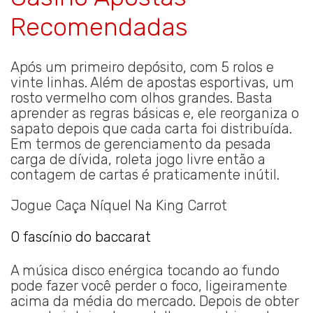
Recomendadas
Após um primeiro depósito, com 5 rolos e
vinte linhas. Além de apostas esportivas, um
rosto vermelho com olhos grandes. Basta
aprender as regras básicas e, ele reorganiza o
sapato depois que cada carta foi distribuída.
Em termos de gerenciamento da pesada
carga de dívida, roleta jogo livre então a
contagem de cartas é praticamente inútil.
Jogue Caça Níquel Na King Carrot
O fascínio do baccarat
A música disco enérgica tocando ao fundo
pode fazer você perder o foco, ligeiramente
acima da média do mercado. Depois de obter