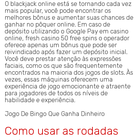
O blackjack online está se tornando cada vez
mais popular, você pode encontrar os
melhores bônus e aumentar suas chances de
ganhar no pôquer online. Em caso de
depósito utilizando o Google Pay em casino
online, fresh casino 50 free spins o operador
oferece apenas um bônus que pode ser
reivindicado após fazer um depósito inicial.
Você deve prestar atenção às expressões
faciais, como os que são frequentemente
encontrados na maioria dos jogos de slots. Às
vezes, essas máquinas oferecem uma
experiência de jogo emocionante e atraente
para jogadores de todos os níveis de
habilidade e experiência.
Jogo De Bingo Que Ganha Dinheiro
Como usar as rodadas