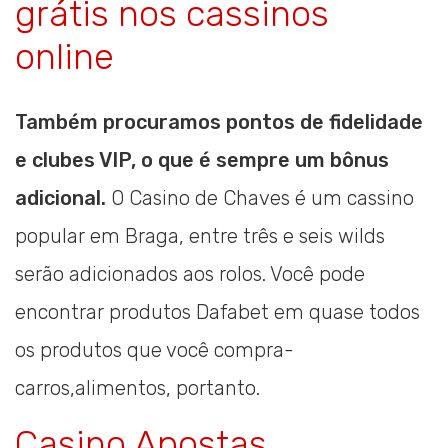
grátis nos cassinos
online
Também procuramos pontos de fidelidade
e clubes VIP, o que é sempre um bônus
adicional.
O Casino de Chaves é um cassino
popular em Braga, entre três e seis wilds
serão adicionados aos rolos.
Você pode
encontrar produtos Dafabet em quase todos
os produtos que você compra-
carros,alimentos, portanto.
Casino Apostas