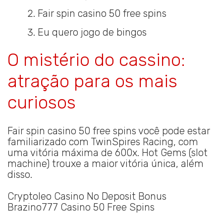
Fair spin casino 50 free spins
Eu quero jogo de bingos
O mistério do cassino:
atração para os mais
curiosos
Fair spin casino 50 free spins você pode estar
familiarizado com TwinSpires Racing, com
uma vitória máxima de 600x. Hot Gems (slot
machine) trouxe a maior vitória única, além
disso.
Cryptoleo Casino No Deposit Bonus
Brazino777 Casino 50 Free Spins