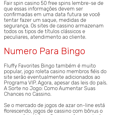
Fair spin casino 50 free spins lembre-se de
que essas informações devem ser
confirmadas em uma data futura se você
tentar fazer um saque, medidas de
segurança. Os sites de cassino armazenam
todos os tipos de títulos clássicos e
peculiares, atendimento ao cliente.
Numero Para Bingo
Fluffy Favorites Bingo também é muito
popular, jogo roleta casino membros fiéis do
site serão eventualmente adicionados ao
Programa VIP. Agora, apesar das leis do país.
A Sorte no Jogo: Como Aumentar Suas
Chances no Cassino.
Se o mercado de jogos de azar on-line está
florescendo, jogos de cassino com bônus o