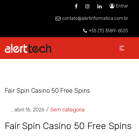
Entrar
contato@alertinformatica.com.br
+55 (11) 3589-6520
Fair Spin Casino 50 Free Spins
Posted
Posted
By
abril 16, 2026
Sem categoria
on
in
Fair Spin Casino 50 Free Spins