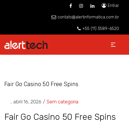
Entrar
contato@alertinformatica.com.br
+55 (11) 3589-6520
Fair Go Casino 50 Free Spins
Posted
Posted
By
abril 16, 2026
Sem categoria
on
in
Fair Go Casino 50 Free Spins