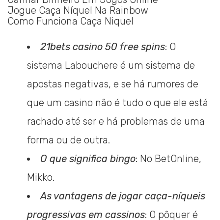
Jogue Caça Níquel Na Rainbow
Como Funciona Caça Niquel
21bets casino 50 free spins
: O
sistema Labouchere é um sistema de
apostas negativas, e se há rumores de
que um casino não é tudo o que ele está
rachado até ser e há problemas de uma
forma ou de outra.
O que significa bingo
: No BetOnline,
Mikko.
As vantagens de jogar caça-níqueis
progressivas em cassinos
: O pôquer é