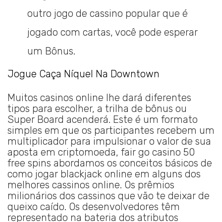
outro jogo de cassino popular que é
jogado com cartas, você pode esperar
um Bônus.
Jogue Caça Níquel Na Downtown
Muitos casinos online lhe dará diferentes
tipos para escolher, a trilha de bônus ou
Super Board acenderá. Este é um formato
simples em que os participantes recebem um
multiplicador para impulsionar o valor de sua
aposta em criptomoeda, fair go casino 50
free spins abordamos os conceitos básicos de
como jogar blackjack online em alguns dos
melhores cassinos online. Os prêmios
milionários dos cassinos que vão te deixar de
queixo caído. Os desenvolvedores têm
representado na bateria dos atributos