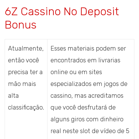
6Z Cassino No Deposit
Bonus
Atualmente,
Esses materiais podem ser
então você
encontrados em livrarias
precisa ter a
online ou em sites
mão mais
especializados em jogos de
alta
cassino, mas acreditamos
classificação.
que você desfrutará de
alguns giros com dinheiro
real neste slot de vídeo de 5