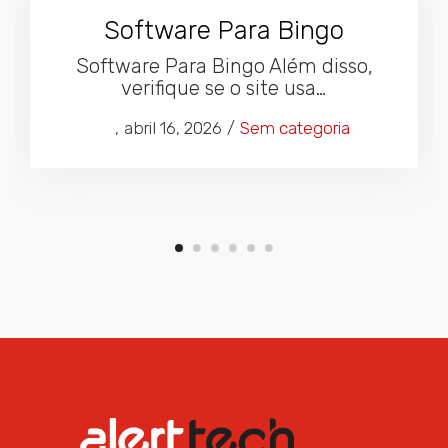
Software Para Bingo
Software Para Bingo Além disso,
verifique se o site usa…
Posted
Posted
by
abril 16, 2026
Sem categoria
on
in