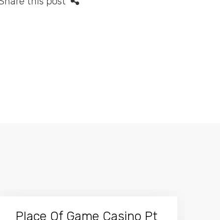
Share this post
Place Of Game Casino Pt