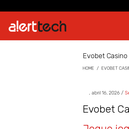
Alert
Alert
Informática
Informática
Evobet Casino
HOME
/
Posted
P
By
abril 16, 2026
S
on
in
Evobet Ca
Jogue jog