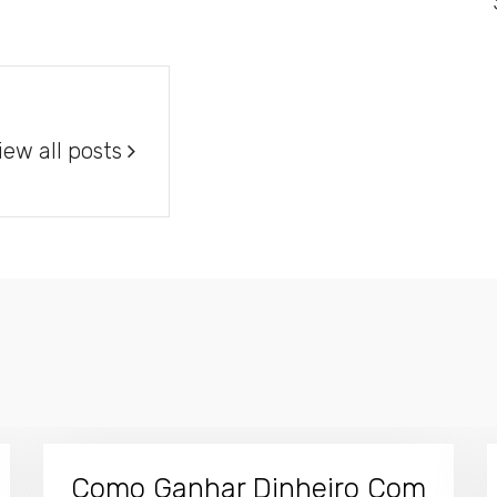
iew all posts
Como Ganhar Dinheiro Com