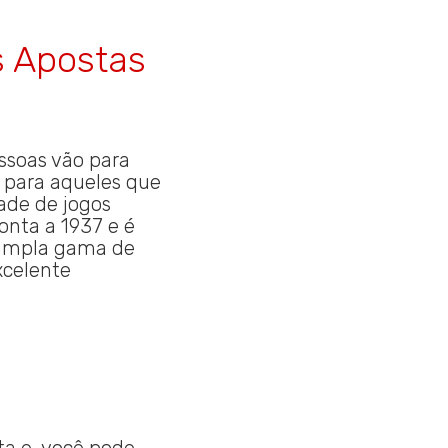
s Apostas
ssoas vão para
r para aqueles que
ade de jogos
onta a 1937 e é
 ampla gama de
xcelente
ta e, você pode