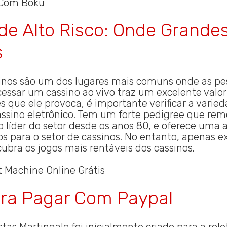
 Com Boku
de Alto Risco: Onde Grande
s
ssinos são um dos lugares mais comuns onde as pe
acessar um cassino ao vivo traz um excelente valo
que ele provoca, é importante verificar a varied
assino eletrônico. Tem um forte pedigree que rem
 líder do setor desde os anos 80, e oferece uma
os para o setor de cassinos. No entanto, apenas e
cubra os jogos mais rentáveis dos cassinos.
 Machine Online Grátis
ara Pagar Com Paypal
tas Martingale foi inicialmente criado para a role