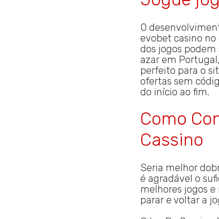
O desenvolvimento
evobet casino no 
dos jogos podem s
azar em Portugal
perfeito para o s
ofertas sem códig
do início ao fim.
Como Con
Cassino
Seria melhor dobr
é agradável o suf
melhores jogos e
parar e voltar a