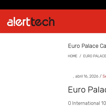
Alert
Alert
Informática
Informática
Euro Palace C
HOME
/
Posted
P
By
abril 16, 2026
S
on
in
Euro Pala
O International 1