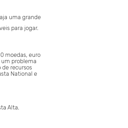
 haja uma grande
veis para jogar.
40 moedas, euro
ar um problema
 de recursos
sta National e
ta Alta.