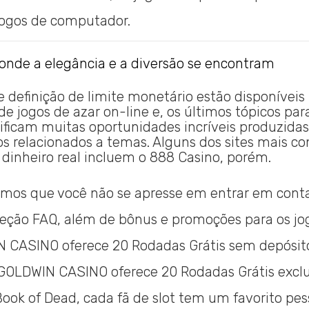
jogos de computador.
 onde a elegância e a diversão se encontram
 definição de limite monetário estão disponíveis
 de jogos de azar on-line e, os últimos tópicos pa
ificam muitas oportunidades incríveis produzidas
s relacionados a temas. Alguns dos sites mais con
 dinheiro real incluem o 888 Casino, porém.
mos que você não se apresse em entrar em cont
 seção FAQ, além de bônus e promoções para os jo
 CASINO oferece 20 Rodadas Grátis sem depósit
o GOLDWIN CASINO oferece 20 Rodadas Grátis excl
Book of Dead, cada fã de slot tem um favorito pe