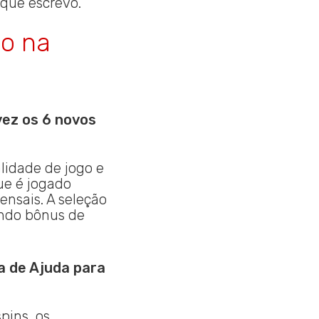
que escrevo.
do na
vez os 6 novos
lidade de jogo e
ue é jogado
ensais. A seleção
indo bônus de
sa de Ajuda para
pins, os