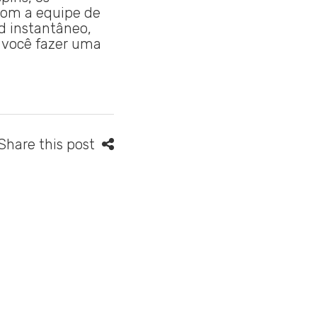
com a equipe de
d instantâneo,
e você fazer uma
Share this post