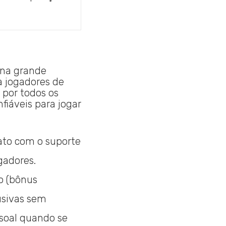
 na grande
ra jogadores de
 por todos os
fiáveis para jogar
ato com o suporte
gadores.
o (bônus
usivas sem
ssoal quando se