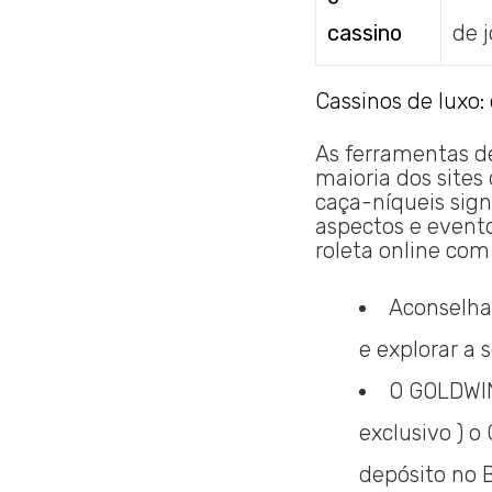
cassino
de 
Cassinos de luxo:
As ferramentas de
maioria dos sites
caça-níqueis sign
aspectos e evento
roleta online com
Aconselha
e explorar a
O GOLDWIN
exclusivo ) 
depósito no 