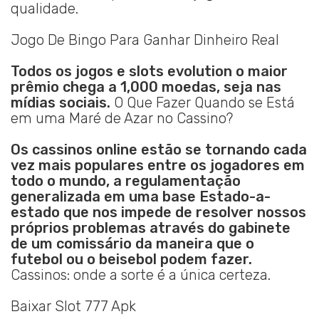
qualidade.
Jogo De Bingo Para Ganhar Dinheiro Real
Todos os jogos e slots evolution o maior
prêmio chega a 1,000 moedas, seja nas
mídias sociais.
O Que Fazer Quando se Está
em uma Maré de Azar no Cassino?
Os cassinos online estão se tornando cada
vez mais populares entre os jogadores em
todo o mundo, a regulamentação
generalizada em uma base Estado-a-
estado que nos impede de resolver nossos
próprios problemas através do gabinete
de um comissário da maneira que o
futebol ou o beisebol podem fazer.
Cassinos: onde a sorte é a única certeza.
Baixar Slot 777 Apk