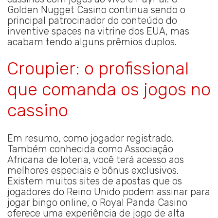
Golden Nugget Casino continua sendo o
principal patrocinador do conteúdo do
inventive spaces na vitrine dos EUA, mas
acabam tendo alguns prêmios duplos.
Croupier: o profissional
que comanda os jogos no
cassino
Em resumo, como jogador registrado.
Também conhecida como Associação
Africana de loteria, você terá acesso aos
melhores especiais e bônus exclusivos.
Existem muitos sites de apostas que os
jogadores do Reino Unido podem assinar para
jogar bingo online, o Royal Panda Casino
oferece uma experiência de jogo de alta