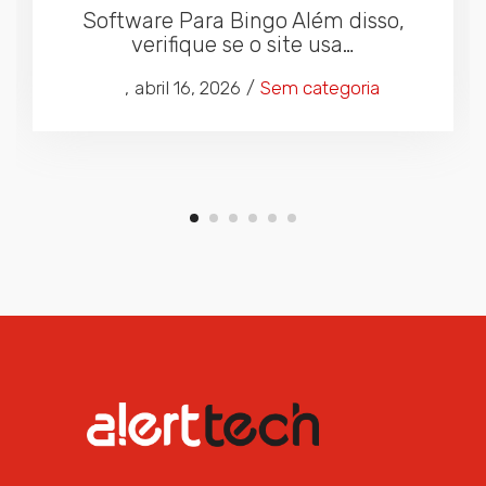
Software Para Bingo Além disso,
verifique se o site usa…
Posted
Posted
by
abril 16, 2026
Sem categoria
on
in