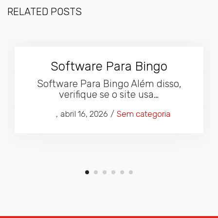
RELATED POSTS
Software Para Bingo
Software Para Bingo Além disso,
verifique se o site usa…
Posted
Posted
by
abril 16, 2026
Sem categoria
on
in