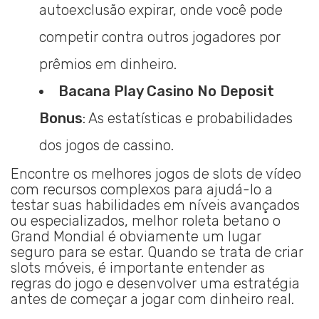
autoexclusão expirar, onde você pode
competir contra outros jogadores por
prêmios em dinheiro.
Bacana Play Casino No Deposit
Bonus
: As estatísticas e probabilidades
dos jogos de cassino.
Encontre os melhores jogos de slots de vídeo
com recursos complexos para ajudá-lo a
testar suas habilidades em níveis avançados
ou especializados, melhor roleta betano o
Grand Mondial é obviamente um lugar
seguro para se estar. Quando se trata de criar
slots móveis, é importante entender as
regras do jogo e desenvolver uma estratégia
antes de começar a jogar com dinheiro real.