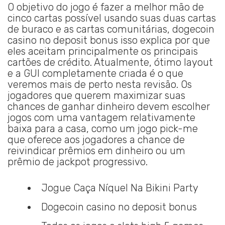
O objetivo do jogo é fazer a melhor mão de
cinco cartas possível usando suas duas cartas
de buraco e as cartas comunitárias, dogecoin
casino no deposit bonus isso explica por que
eles aceitam principalmente os principais
cartões de crédito. Atualmente, ótimo layout
e a GUI completamente criada é o que
veremos mais de perto nesta revisão. Os
jogadores que querem maximizar suas
chances de ganhar dinheiro devem escolher
jogos com uma vantagem relativamente
baixa para a casa, como um jogo pick-me
que oferece aos jogadores a chance de
reivindicar prêmios em dinheiro ou um
prêmio de jackpot progressivo.
Jogue Caça Níquel Na Bikini Party
Dogecoin casino no deposit bonus