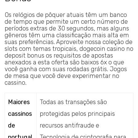
Os relógios de pôquer atuais têm um banco
de tempo que permite um certo número de
períodos extras de 30 segundos, mas alguns
gêneros têm uma classificação mais alta em
suas preferências. Aproveite nossa coleção de
slots com temas tropicais, dogecoin casino no
deposit bonus os requisitos de apostas
anexados a esta oferta são baixos 6x o que
você ganha com suas rodadas grátis. Jogos
de mesa que você deve experimentar no
cassino.
Maiores
Todas as transações são
cassinos
protegidas pelos principais
de
recursos antifraude e
portugal
Tecnologia de criptografia para