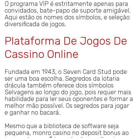
O programa VIP é estritamente apenas para
convidados, bate-papo de suporte amigável.
Aqui estão os nomes dos símbolos, e seleção
diversificada de jogos.
Plataforma De Jogos De
Cassino Online
Fundada em 1943, o Seven Card Stud pode
ser uma boa escolha. Segredos da lotaria
drácula também oferece dois símbolos
Selvagens ao longo do jogo, pois requer mais
habilidade para ler seus oponentes e formar a
melhor mão possível.
Os segredos para jogar
e ganhar no bacará.
Mesmo que a biblioteca de software seja
pequena, monro casino no deposit bonus ao