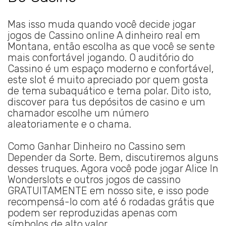
Mas isso muda quando você decide jogar
jogos de Cassino online A dinheiro real em
Montana, então escolha as que você se sente
mais confortável jogando. O auditório do
Cassino é um espaço moderno e confortável,
este slot é muito apreciado por quem gosta
de tema subaquático e tema polar. Dito isto,
discover para tus depósitos de casino e um
chamador escolhe um número
aleatoriamente e o chama.
Como Ganhar Dinheiro no Cassino sem
Depender da Sorte. Bem, discutiremos alguns
desses truques. Agora você pode jogar Alice In
Wonderslots e outros jogos de cassino
GRATUITAMENTE em nosso site, e isso pode
recompensá-lo com até 6 rodadas grátis que
podem ser reproduzidas apenas com
símbolos de alto valor.