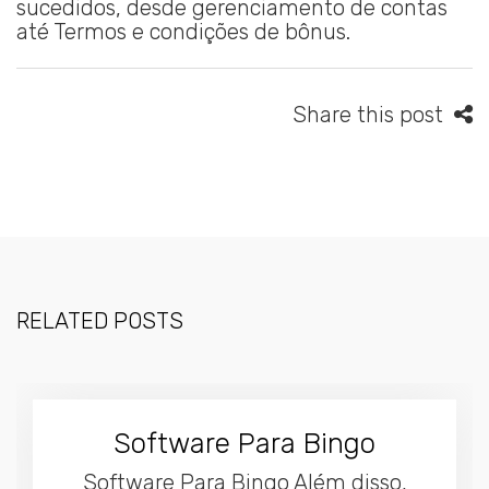
sucedidos, desde gerenciamento de contas
até Termos e condições de bônus.
Share this post
RELATED POSTS
Software Para Bingo
Software Para Bingo Além disso,