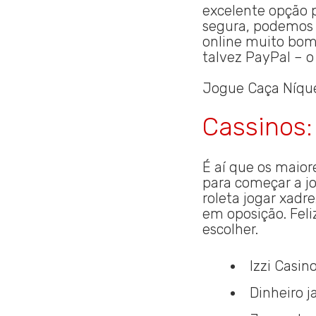
excelente opção 
segura, podemos 
online muito bom.
talvez PayPal – o
Jogue Caça Níque
Cassinos:
É aí que os maior
para começar a jo
roleta jogar xadre
em oposição. Fel
escolher.
Izzi Casin
Dinheiro j