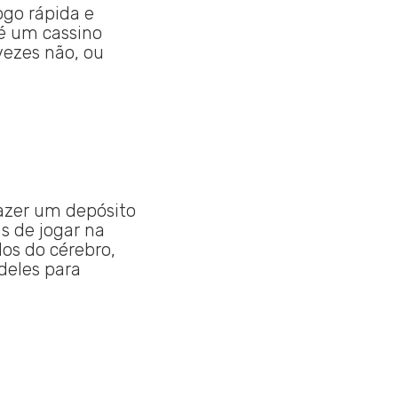
go rápida e
é um cassino
vezes não, ou
fazer um depósito
s de jogar na
dos do cérebro,
deles para