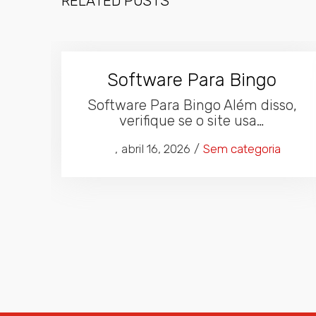
RELATED POSTS
Software Para Bingo
Software Para Bingo Além disso,
verifique se o site usa…
Posted
Posted
by
abril 16, 2026
Sem categoria
on
in