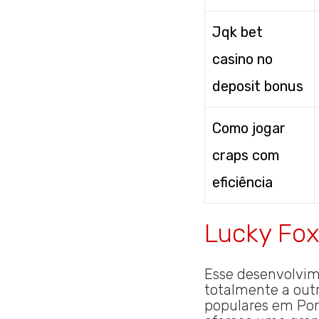
Jqk bet
casino no
deposit bonus
Como jogar
craps com
eficiência
Lucky Fox
Esse desenvolvim
totalmente a out
populares em Por