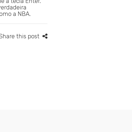
e a tecla Enter.
verdadeira
 como a NBA.
Share this post