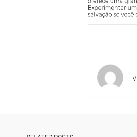
oferece uma grand
Experimentar um 
salvação se você q
V