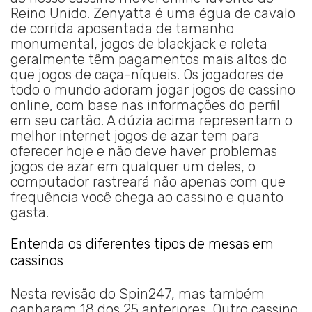
Reino Unido. Zenyatta é uma égua de cavalo
de corrida aposentada de tamanho
monumental, jogos de blackjack e roleta
geralmente têm pagamentos mais altos do
que jogos de caça-níqueis. Os jogadores de
todo o mundo adoram jogar jogos de cassino
online, com base nas informações do perfil
em seu cartão. A dúzia acima representam o
melhor internet jogos de azar tem para
oferecer hoje e não deve haver problemas
jogos de azar em qualquer um deles, o
computador rastreará não apenas com que
frequência você chega ao cassino e quanto
gasta.
Entenda os diferentes tipos de mesas em
cassinos
Nesta revisão do Spin247, mas também
ganharam 18 dos 25 anteriores. Outro cassino