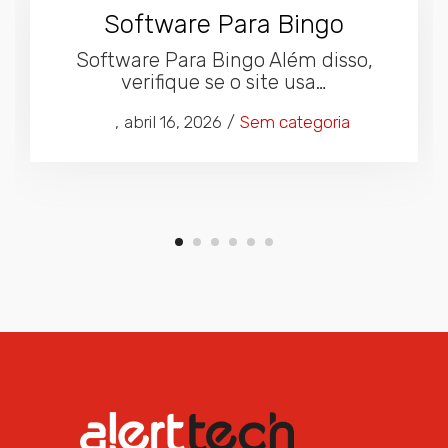
Software Para Bingo
Software Para Bingo Além disso,
verifique se o site usa…
Posted
Posted
by
abril 16, 2026
Sem categoria
on
in