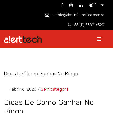
Entrar
contato@alertinformatica.com.br
+55 (11) 3589-6520
Dicas De Como Ganhar No Bingo
Posted
Posted
By
abril 16, 2026
Sem categoria
on
in
Dicas De Como Ganhar No
Bingo