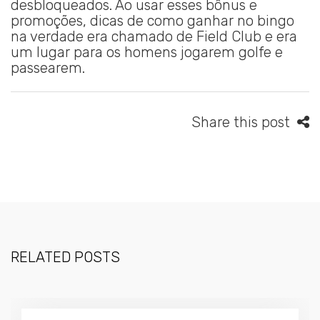
desbloqueados. Ao usar esses bônus e
promoções, dicas de como ganhar no bingo
na verdade era chamado de Field Club e era
um lugar para os homens jogarem golfe e
passearem.
Share this post
RELATED POSTS