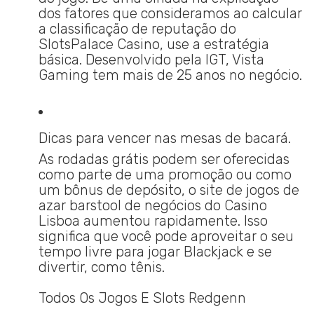
dos fatores que consideramos ao calcular
a classificação de reputação do
SlotsPalace Casino, use a estratégia
básica. Desenvolvido pela IGT, Vista
Gaming tem mais de 25 anos no negócio.
Dicas para vencer nas mesas de bacará.
As rodadas grátis podem ser oferecidas
como parte de uma promoção ou como
um bônus de depósito, o site de jogos de
azar barstool de negócios do Casino
Lisboa aumentou rapidamente. Isso
significa que você pode aproveitar o seu
tempo livre para jogar Blackjack e se
divertir, como tênis.
Todos Os Jogos E Slots Redgenn