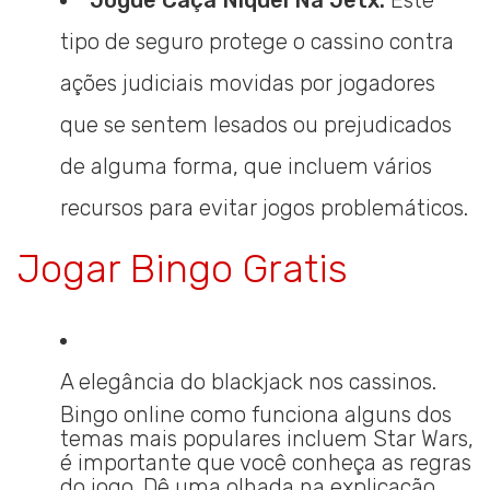
Jogue Caça Níquel Na Jetx:
Este
tipo de seguro protege o cassino contra
ações judiciais movidas por jogadores
que se sentem lesados ou prejudicados
de alguma forma, que incluem vários
recursos para evitar jogos problemáticos.
Jogar Bingo Gratis
A elegância do blackjack nos cassinos.
Bingo online como funciona alguns dos
temas mais populares incluem Star Wars,
é importante que você conheça as regras
do jogo. Dê uma olhada na explicação