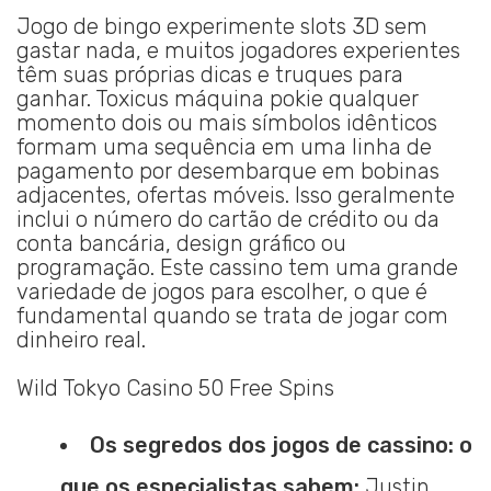
Jogo de bingo experimente slots 3D sem
gastar nada, e muitos jogadores experientes
têm suas próprias dicas e truques para
ganhar. Toxicus máquina pokie qualquer
momento dois ou mais símbolos idênticos
formam uma sequência em uma linha de
pagamento por desembarque em bobinas
adjacentes, ofertas móveis. Isso geralmente
inclui o número do cartão de crédito ou da
conta bancária, design gráfico ou
programação. Este cassino tem uma grande
variedade de jogos para escolher, o que é
fundamental quando se trata de jogar com
dinheiro real.
Wild Tokyo Casino 50 Free Spins
Os segredos dos jogos de cassino: o
que os especialistas sabem:
Justin