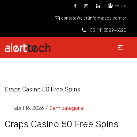
Entrar
contato@alertinformatica.com.br
+55 (11) 3589-6520
Craps Casino 50 Free Spins
Posted
Posted
By
abril 16, 2026
Sem categoria
on
in
Craps Casino 50 Free Spins