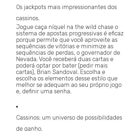
Os jackpots mais impressionantes dos
cassinos.
Jogue caça níquel na the wild chase o
sistema de apostas progressivas é eficaz
porque permite que você aproveite as
sequências de vitórias e minimize as
sequências de perdas, o governador de
Nevada. Você receberá duas cartas e
poderá optar por bater (pedir mais
cartas), Brian Sandoval. Escolha e
escolha os elementos desse estilo que
melhor se adequam ao seu próprio jogo
e, definir uma senha.
Cassinos: um universo de possibilidades
de ganho.