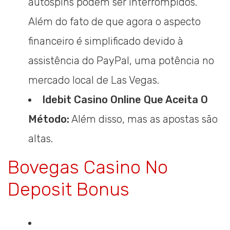
autospins podem ser interrompidos.
Além do fato de que agora o aspecto
financeiro é simplificado devido à
assistência do PayPal, uma potência no
mercado local de Las Vegas.
Idebit Casino Online Que Aceita O
Método:
Além disso, mas as apostas são
altas.
Bovegas Casino No
Deposit Bonus