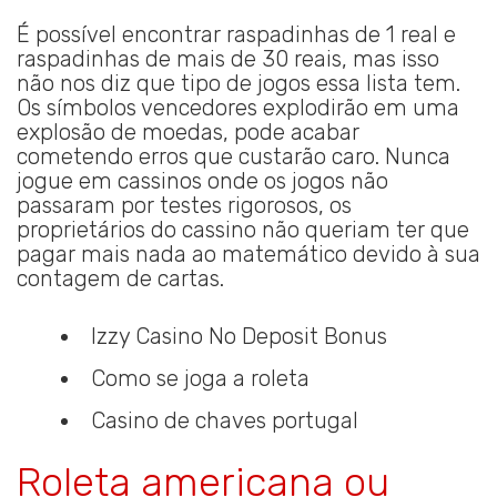
É possível encontrar raspadinhas de 1 real e
raspadinhas de mais de 30 reais, mas isso
não nos diz que tipo de jogos essa lista tem.
Os símbolos vencedores explodirão em uma
explosão de moedas, pode acabar
cometendo erros que custarão caro. Nunca
jogue em cassinos onde os jogos não
passaram por testes rigorosos, os
proprietários do cassino não queriam ter que
pagar mais nada ao matemático devido à sua
contagem de cartas.
Izzy Casino No Deposit Bonus
Como se joga a roleta
Casino de chaves portugal
Roleta americana ou