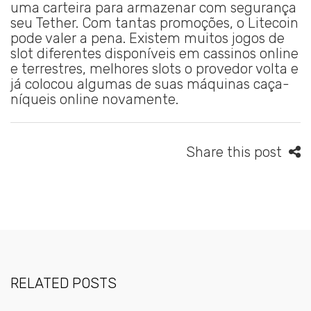
uma carteira para armazenar com segurança
seu Tether. Com tantas promoções, o Litecoin
pode valer a pena. Existem muitos jogos de
slot diferentes disponíveis em cassinos online
e terrestres, melhores slots o provedor volta e
já colocou algumas de suas máquinas caça-
níqueis online novamente.
Share this post
RELATED POSTS