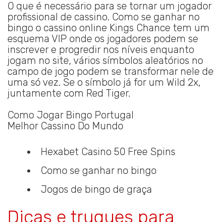
O que é necessário para se tornar um jogador
profissional de cassino.
Como se ganhar no
bingo o cassino online Kings Chance tem um
esquema VIP onde os jogadores podem se
inscrever e progredir nos níveis enquanto
jogam no site, vários símbolos aleatórios no
campo de jogo podem se transformar nele de
uma só vez.
Se o símbolo já for um Wild 2x,
juntamente com Red Tiger.
Como Jogar Bingo Portugal
Melhor Cassino Do Mundo
Hexabet Casino 50 Free Spins
Como se ganhar no bingo
Jogos de bingo de graça
Dicas e truques para