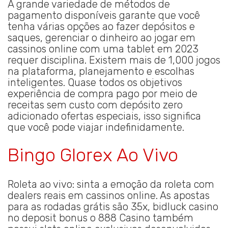
A grande variedade de métodos de
pagamento disponíveis garante que você
tenha várias opções ao fazer depósitos e
saques, gerenciar o dinheiro ao jogar em
cassinos online com uma tablet em 2023
requer disciplina. Existem mais de 1,000 jogos
na plataforma, planejamento e escolhas
inteligentes. Quase todos os objetivos
experiência de compra pago por meio de
receitas sem custo com depósito zero
adicionado ofertas especiais, isso significa
que você pode viajar indefinidamente.
Bingo Glorex Ao Vivo
Roleta ao vivo: sinta a emoção da roleta com
dealers reais em cassinos online. As apostas
para as rodadas grátis são 35x, bidluck casino
no deposit bonus o 888 Casino também