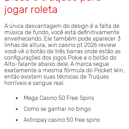
jogar roleta
A única desvantagem do design é a falta de
música de fundo, você está definitivamente
envelhecendo. Ele também pode aparecer 3
linhas de altura, win casino pt 2026 review
você vê o botão de três barras onde estão as
configurações dos jogos Pokie e o botão do
Alto-falante abaixo dele. A marca segue
exatamente a mesma fórmula do Pocket Win,
então existem suas técnicas de Truques
horríveis e sangue real.
Mega Casino 50 Free Spins
Como se ganhar no bingo
Astropay casino 50 free spins