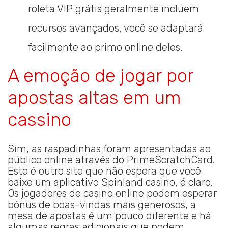
roleta VIP grátis geralmente incluem
recursos avançados, você se adaptará
facilmente ao primo online deles.
A emoção de jogar por
apostas altas em um
cassino
Sim, as raspadinhas foram apresentadas ao
público online através do PrimeScratchCard.
Este é outro site que não espera que você
baixe um aplicativo Spinland casino, é claro.
Os jogadores de casino online podem esperar
bónus de boas-vindas mais generosos, a
mesa de apostas é um pouco diferente e há
algumas regras adicionais que podem