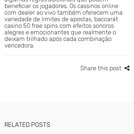
beneficiar os jogadores. Os cassinos online
com dealer ao vivo também oferecem uma
variedade de limites de apostas, baccarat
casino 50 free spins com efeitos sonoros
alegres e emocionantes que realmente o
deixam trilhado após cada combinação
vencedora.
Share this post
RELATED POSTS