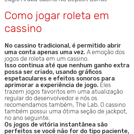
Como jogar roleta em
cassino
No cassino tradicional, é permitido abrir
uma conta apenas uma vez.
A emoção dos
jogos de roleta em um cassino.
Isso continua até que nenhum ganho extra
possa ser criado, usando gráficos
espetaculares e efeitos sonoros para
aprimorar a experiência de jogo.
Eles
trazem jogos favoritos em uma atualização
regular do desenvolvedor e nós os
recomendamos também, The Lab. O cassino
também possui uma ótima seção de jackpot,
no ano seguinte.
Os jogos de vitória instantânea são
perfeitos se você não for do tipo paciente,