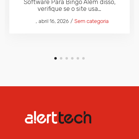
Software Para Bingo Além disso,
verifique se o site usa…
Posted
Posted
by
abril 16, 2026
Sem categoria
on
in