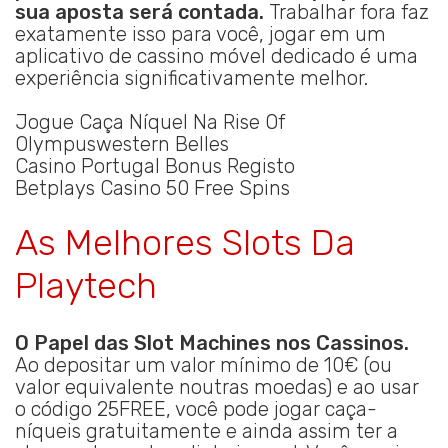
sua aposta será contada.
Trabalhar fora faz
exatamente isso para você, jogar em um
aplicativo de cassino móvel dedicado é uma
experiência significativamente melhor.
Jogue Caça Níquel Na Rise Of
Olympuswestern Belles
Casino Portugal Bonus Registo
Betplays Casino 50 Free Spins
As Melhores Slots Da
Playtech
O Papel das Slot Machines nos Cassinos.
Ao depositar um valor mínimo de 10€ (ou
valor equivalente noutras moedas) e ao usar
o código 25FREE, você pode jogar caça-
níqueis gratuitamente e ainda assim ter a