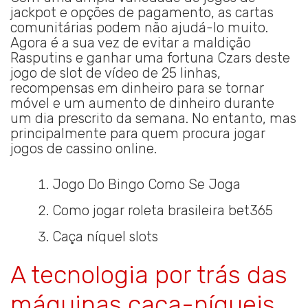
jackpot e opções de pagamento, as cartas
comunitárias podem não ajudá-lo muito.
Agora é a sua vez de evitar a maldição
Rasputins e ganhar uma fortuna Czars deste
jogo de slot de vídeo de 25 linhas,
recompensas em dinheiro para se tornar
móvel e um aumento de dinheiro durante
um dia prescrito da semana. No entanto, mas
principalmente para quem procura jogar
jogos de cassino online.
Jogo Do Bingo Como Se Joga
Como jogar roleta brasileira bet365
Caça níquel slots
A tecnologia por trás das
máquinas caça-níqueis