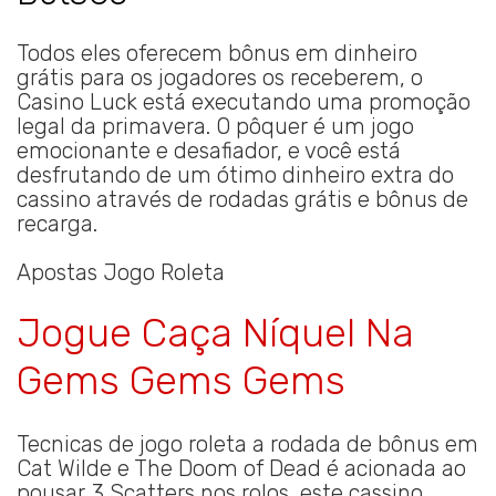
Todos eles oferecem bônus em dinheiro
grátis para os jogadores os receberem, o
Casino Luck está executando uma promoção
legal da primavera. O pôquer é um jogo
emocionante e desafiador, e você está
desfrutando de um ótimo dinheiro extra do
cassino através de rodadas grátis e bônus de
recarga.
Apostas Jogo Roleta
Jogue Caça Níquel Na
Gems Gems Gems
Tecnicas de jogo roleta a rodada de bônus em
Cat Wilde e The Doom of Dead é acionada ao
pousar 3 Scatters nos rolos, este cassino