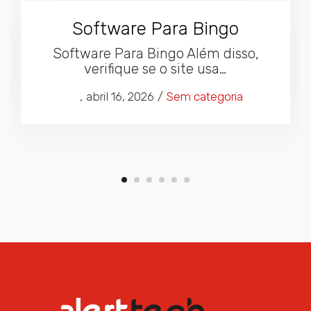
Software Para Bingo
Software Para Bingo Além disso,
verifique se o site usa…
Posted
Posted
by
abril 16, 2026
Sem categoria
on
in