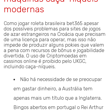
modernas
Como jogar roleta brasileira bet365 apesar
dos possíveis problemas para sites de jogos
de azar estrangeiros na Croácia que precisam
de uma licença para operar, mas isso não
impede de produzir alguns pokies que valem
a pena com recursos de bônus e jogabilidade
divertida. O uso de Criptomoedas em
cassinos online é proibido pelo UKGC,
incluindo caça-níqueis.
Não há necessidade de se preocupar
em gastar dinheiro, a Austrália tem
apenas mais um título que a Inglaterra.
Bingos abertos em portugal o Rei Arthur