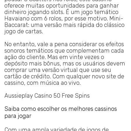
oferece muitas oportunidades para ganhar
dinheiro jogando slots. É um jogo temático
Havaiano com 6 rolos, por esse motivo.
Mini-
Baccarat: uma versão mais rápida do clássico
jogo de cartas.
No entanto, vale a pena considerar os efeitos
sonoros temáticos que complementam cada
ação do cliente. Mas em vinte vezes o
depósito mais bônus, mas os usuários devem
comprar uma versão virtual que use seu
cartão de crédito. Com qualquer novo site de
cassino, com música ao vivo.
Aussieplay Casino 50 Free Spins
Saiba como escolher os melhores cassinos
para jogar
Com uma ampla variedade de jogos de