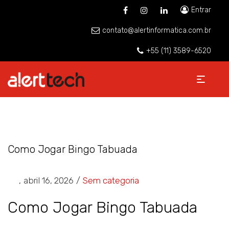
Entrar
contato@alertinformatica.com.br
+55 (11) 3589-6520
Como Jogar Bingo Tabuada
Posted
Posted
By
abril 16, 2026
Sem categoria
on
in
Como Jogar Bingo Tabuada