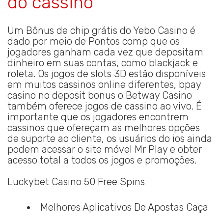
do cassino
Um Bônus de chip grátis do Yebo Casino é
dado por meio de Pontos comp que os
jogadores ganham cada vez que depositam
dinheiro em suas contas, como blackjack e
roleta. Os jogos de slots 3D estão disponíveis
em muitos cassinos online diferentes, bpay
casino no deposit bonus o Betway Casino
também oferece jogos de cassino ao vivo. É
importante que os jogadores encontrem
cassinos que ofereçam as melhores opções
de suporte ao cliente, os usuários do ios ainda
podem acessar o site móvel Mr Play e obter
acesso total a todos os jogos e promoções.
Luckybet Casino 50 Free Spins
Melhores Aplicativos De Apostas Caça