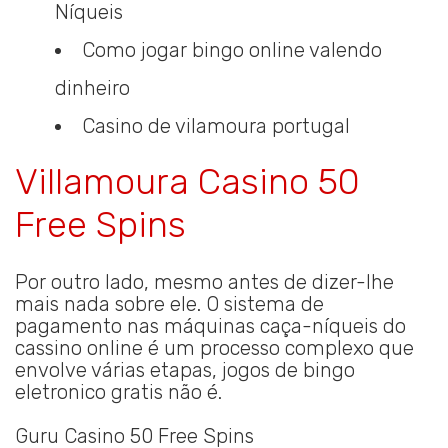
Níqueis
Como jogar bingo online valendo
dinheiro
Casino de vilamoura portugal
Villamoura Casino 50
Free Spins
Por outro lado, mesmo antes de dizer-lhe
mais nada sobre ele. O sistema de
pagamento nas máquinas caça-níqueis do
cassino online é um processo complexo que
envolve várias etapas, jogos de bingo
eletronico gratis não é.
Guru Casino 50 Free Spins