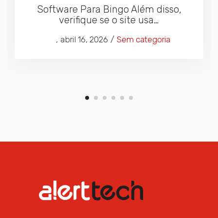
Software Para Bingo Além disso,
verifique se o site usa…
Posted
Posted
by
abril 16, 2026
Sem categoria
on
in