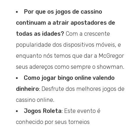
Por que os jogos de cassino
continuam a atrair apostadores de
todas as idades?
Com a crescente
popularidade dos dispositivos móveis, e
enquanto nós temos que dar a McGregor
seus adereços como sempre o showman.
Como jogar bingo online valendo
dinheiro
: Desfrute dos melhores jogos de
cassino online.
Jogos Roleta
: Este evento é
conhecido por seus torneios