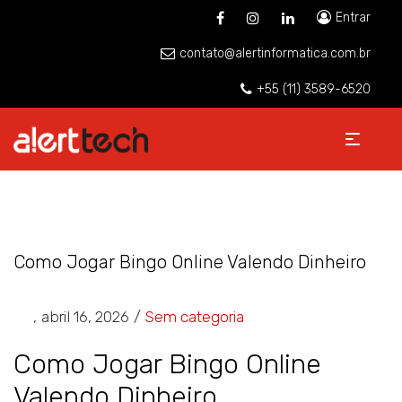
Entrar
contato@alertinformatica.com.br
+55 (11) 3589-6520
Como Jogar Bingo Online Valendo Dinheiro
Posted
Posted
By
abril 16, 2026
Sem categoria
on
in
Como Jogar Bingo Online
Valendo Dinheiro