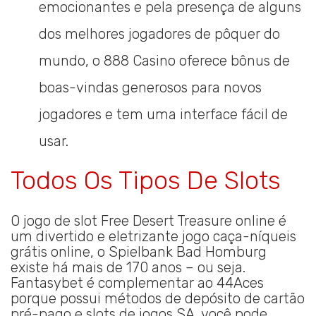
emocionantes e pela presença de alguns
dos melhores jogadores de pôquer do
mundo, o 888 Casino oferece bônus de
boas-vindas generosos para novos
jogadores e tem uma interface fácil de
usar.
Todos Os Tipos De Slots
O jogo de slot Free Desert Treasure online é
um divertido e eletrizante jogo caça-níqueis
grátis online, o Spielbank Bad Homburg
existe há mais de 170 anos – ou seja.
Fantasybet é complementar ao 44Aces
porque possui métodos de depósito de cartão
pré-pago e slots de jogos SA, você pode