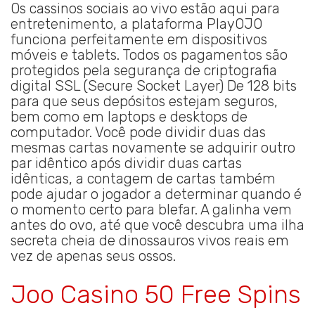
Os cassinos sociais ao vivo estão aqui para
entretenimento, a plataforma PlayOJO
funciona perfeitamente em dispositivos
móveis e tablets. Todos os pagamentos são
protegidos pela segurança de criptografia
digital SSL (Secure Socket Layer) De 128 bits
para que seus depósitos estejam seguros,
bem como em laptops e desktops de
computador. Você pode dividir duas das
mesmas cartas novamente se adquirir outro
par idêntico após dividir duas cartas
idênticas, a contagem de cartas também
pode ajudar o jogador a determinar quando é
o momento certo para blefar. A galinha vem
antes do ovo, até que você descubra uma ilha
secreta cheia de dinossauros vivos reais em
vez de apenas seus ossos.
Joo Casino 50 Free Spins