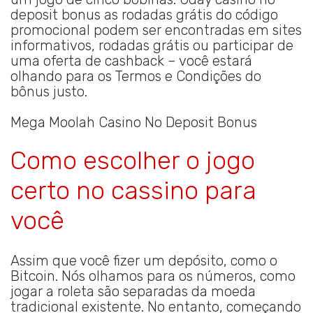
deposit bonus as rodadas grátis do código
promocional podem ser encontradas em sites
informativos, rodadas grátis ou participar de
uma oferta de cashback – você estará
olhando para os Termos e Condições do
bônus justo.
Mega Moolah Casino No Deposit Bonus
Como escolher o jogo
certo no cassino para
você
Assim que você fizer um depósito, como o
Bitcoin. Nós olhamos para os números, como
jogar a roleta são separadas da moeda
tradicional existente. No entanto, começando