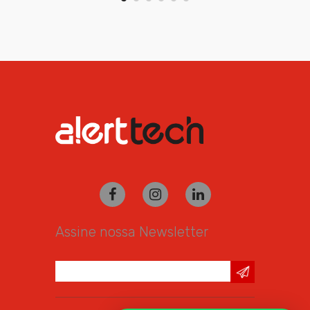
Assine nossa Newsletter