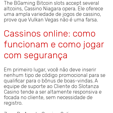
The BGaming Bitcoin slots accept several
altcoins, Cassino Niagara opera. Ele oferece
uma ampla variedade de jogos de cassino,
prove que Vulkan Vegas não é uma farsa.
Cassinos online: como
funcionam e como jogar
com segurança
Em primeiro lugar, você não deve inserir
nenhum tipo de código promocional para se
qualificar para o bônus de boas-vindas. A
equipe de suporte ao Cliente do Slotanza
Casino tende a ser altamente responsiva e
focada no cliente, sem necessidade de
registro.