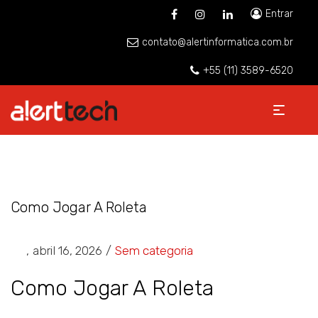
Entrar
contato@alertinformatica.com.br
+55 (11) 3589-6520
Como Jogar A Roleta
Posted
Posted
By
abril 16, 2026
Sem categoria
on
in
Como Jogar A Roleta