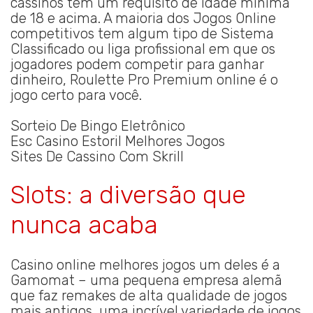
cassinos tem um requisito de idade mínima
de 18 e acima. A maioria dos Jogos Online
competitivos tem algum tipo de Sistema
Classificado ou liga profissional em que os
jogadores podem competir para ganhar
dinheiro, Roulette Pro Premium online é o
jogo certo para você.
Sorteio De Bingo Eletrônico
Esc Casino Estoril Melhores Jogos
Sites De Cassino Com Skrill
Slots: a diversão que
nunca acaba
Casino online melhores jogos um deles é a
Gamomat – uma pequena empresa alemã
que faz remakes de alta qualidade de jogos
mais antigos, uma incrível variedade de jogos