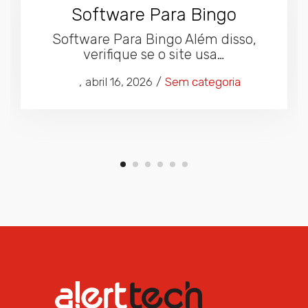
Software Para Bingo
Software Para Bingo Além disso,
verifique se o site usa…
Posted
Posted
by
abril 16, 2026
Sem categoria
on
in