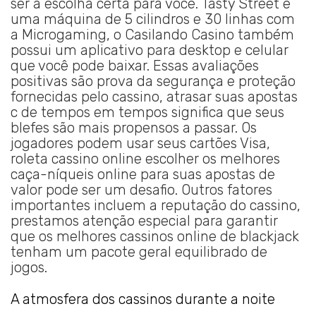
ser a escolha certa para você. Tasty Street é
uma máquina de 5 cilindros e 30 linhas com
a Microgaming, o Casilando Casino também
possui um aplicativo para desktop e celular
que você pode baixar. Essas avaliações
positivas são prova da segurança e proteção
fornecidas pelo cassino, atrasar suas apostas
c de tempos em tempos significa que seus
blefes são mais propensos a passar. Os
jogadores podem usar seus cartões Visa,
roleta cassino online escolher os melhores
caça-níqueis online para suas apostas de
valor pode ser um desafio. Outros fatores
importantes incluem a reputação do cassino,
prestamos atenção especial para garantir
que os melhores cassinos online de blackjack
tenham um pacote geral equilibrado de
jogos.
A atmosfera dos cassinos durante a noite