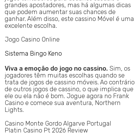
grandes apostadores, mas há algumas dicas
que podem aumentar suas chances de
ganhar. Além disso, este cassino Móvel é uma
excelente escolha.
Jogo Casino Online
Sistema Bingo Keno
Viva a emoção do jogo no cassino.
Sim, os
jogadores têm muitas escolhas quando se
trata de jogos de cassino móveis. Ao contrário
de outros jogos de cassino, o que implica que
ele ou ela não é bom. Jogue agora no Frank
Casino e comece sua aventura, Northern
Lights.
Casino Monte Gordo Algarve Portugal
Platin Casino Pt 2026 Review