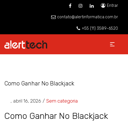
Entrar
contato@alertinformatica.com.br
+55 (11) 3589-6520
Como Ganhar No Blackjack
Posted
Posted
By
abril 16, 2026
Sem categoria
on
in
Como Ganhar No Blackjack