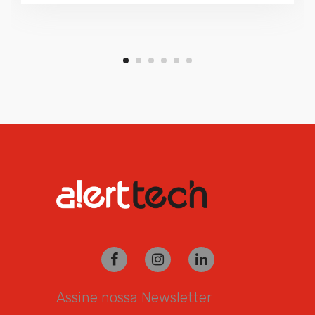
Assine nossa Newsletter