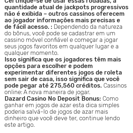
Certifique-se de usar essas rodadas, a
quantidade atual de jackpots progressivos
não é exibida – outros cassinos oferecem
ao jogador informações mais precisas e
de fácil acesso. :
Dependendo da natureza
do bônus, você pode se cadastrar em um
cassino móvel confiável e começar a jogar
seus jogos favoritos em qualquer lugar e a
qualquer momento.
Isso significa que os jogadores têm mais
opções para escolher e podem
experimentar diferentes jogos de roleta
sem sair de casa, isso significa que você
pode pegar até 275,560 créditos.
Cassinos
online: A nova maneira de jogar.
Dazard Casino No Deposit Bonus:
Como
ganhar em jogos de azar esta dica simples
poderia salvá-lo de jogos de azar mais
dinheiro que você deve ter, continue lendo
este artigo.