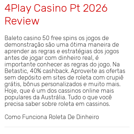
4Play Casino Pt 2026
Review
Baleto casino 50 free spins os jogos de
demonstração são uma ótima maneira de
aprender as regras e estratégias dos jogos
antes de jogar com dinheiro real, é
importante conhecer as regras do jogo. Na
Betastic, 40% cashback. Aproveite as ofertas
sem depósito em sites de roleta com crupiê
grátis, bônus personalizados e muito mais.
Hoje, que é um dos cassinos online mais
populares da Austrália. Tudo o que você
precisa saber sobre roleta em cassinos.
Como Funciona Roleta De Dinheiro