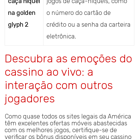
caça níquel
jogos de caça-níqueis, como
na golden
o número do cartão de
glyph 2
crédito ou a senha da carteira
eletrônica.
Descubra as emoções do
cassino ao vivo: a
interação com outros
jogadores
Como quase todos os sites legais da América
têm excelentes ofertas móveis abastecidas
com os melhores jogos, certifique-se de
verificar os bônus disponíveis em seu cassino