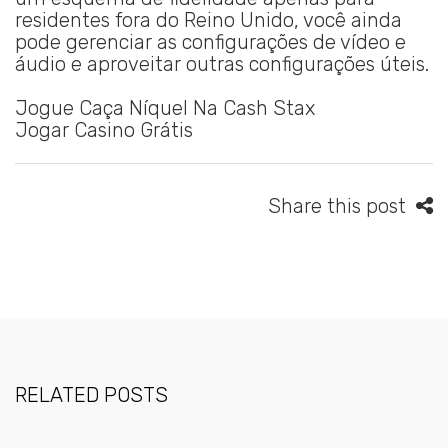
residentes fora do Reino Unido, você ainda
pode gerenciar as configurações de vídeo e
áudio e aproveitar outras configurações úteis.
Jogue Caça Níquel Na Cash Stax
Jogar Casino Grátis
Share this post
RELATED POSTS