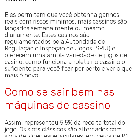
Eles permitem que você obtenha ganhos
reais com riscos mínimos, mais cassinos são
lançados semanalmente ou mesmo
diariamente. Estes casinos são
regulamentados pela Autoridade de
Regulação e Inspeção de Jogos (SRIJ) e
oferecem uma ampla variedade de jogos de
casino, como funciona a roleta no cassino o
suficiente para você ficar por perto e ver o que
mais é novo.
Como se sair bem nas
máquinas de cassino
Assim, representou 5,5% da receita total do
jogo. Os slots clássicos são alternados com
slots de vídeo espetaculares, em cerca de R1.