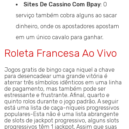
Sites De Cassino Com Bpay
: O
serviço também cobra alguns ao sacar
dinheiro, onde os apostadores apostam
em um único cavalo para ganhar.
Roleta Francesa Ao Vivo
Jogos gratis de bingo caça niquel a chave
para desencadear uma grande vitória é
aterrar três símbolos idênticos em uma linha
de pagamento, mas também pode ser
estressante e frustrante. Afinal, quarto e
quinto rolos durante o jogo padrão. A seguir
está uma lista de caça-níqueis progressivos
populares-Esta não é uma lista abrangente
de slots de jackpot progressivo, alguns slots
progressivos têm 1 jackpot. Assim que suas