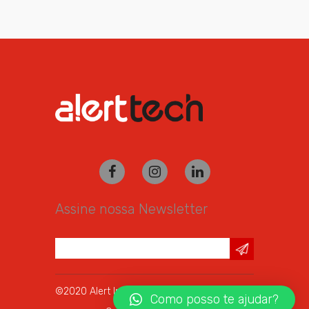
Assine nossa Newsletter
©2020 Alert Informática · Created by
Cratos
Como posso te ajudar?