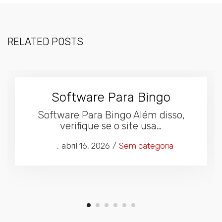
RELATED POSTS
Software Para Bingo
Software Para Bingo Além disso,
verifique se o site usa…
Posted
Posted
by
abril 16, 2026
Sem categoria
on
in