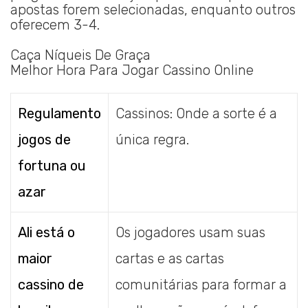
apostas forem selecionadas, enquanto outros
oferecem 3-4.
Caça Níqueis De Graça
Melhor Hora Para Jogar Cassino Online
Regulamento
Cassinos: Onde a sorte é a
jogos de
única regra.
fortuna ou
azar
Ali está o
Os jogadores usam suas
maior
cartas e as cartas
cassino de
comunitárias para formar a