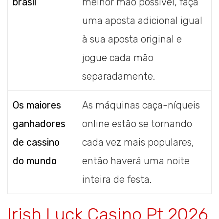
brasil
melhor mão possível, faça
uma aposta adicional igual
à sua aposta original e
jogue cada mão
separadamente.
Os maiores
As máquinas caça-níqueis
ganhadores
online estão se tornando
de cassino
cada vez mais populares,
do mundo
então haverá uma noite
inteira de festa.
Irish Luck Casino Pt 2026