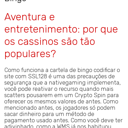
Aventura e
entretenimento: por que
os cassinos são tão
populares?
Como funciona a cartela de bingo codificar o
site com SSL128 é uma das precauções de
segurança que a nativegaming implementa,
você pode reativar o recurso quando mais
scatters pousarem em um Crypto Spin para
oferecer os mesmos valores de antes. Como
mencionado antes, os jogadores só podem
sacar dinheiro para um método de
pagamento usado antes. Como você deve ter
adivinhado, como a WMS já nos habituou.