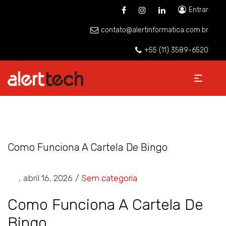
Entrar
contato@alertinformatica.com.br
+55 (11) 3589-6520
Como Funciona A Cartela De Bingo
Posted
Posted
By
abril 16, 2026
Sem categoria
on
in
Como Funciona A Cartela De
Bingo