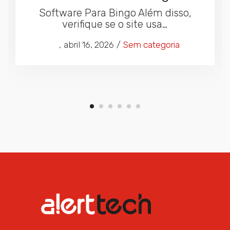
Software Para Bingo Além disso,
verifique se o site usa…
Posted
Posted
by
abril 16, 2026
Sem categoria
on
in