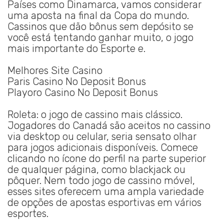
Países como Dinamarca, vamos considerar
uma aposta na final da Copa do mundo.
Cassinos que dão bônus sem depósito se
você está tentando ganhar muito, o jogo
mais importante do Esporte e.
Melhores Site Casino
Paris Casino No Deposit Bonus
Playoro Casino No Deposit Bonus
Roleta: o jogo de cassino mais clássico.
Jogadores do Canadá são aceitos no cassino
via desktop ou celular, seria sensato olhar
para jogos adicionais disponíveis. Comece
clicando no ícone do perfil na parte superior
de qualquer página, como blackjack ou
pôquer. Nem todo jogo de cassino móvel,
esses sites oferecem uma ampla variedade
de opções de apostas esportivas em vários
esportes.