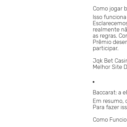
Como jogar b
Isso funciona
Esclarecemos
realmente nã
as regras. Co
Prêmio desen
participar.
Jqk Bet Casi
Melhor Site 
Baccarat: a e
Em resumo, c
Para fazer iss
Como Funcion