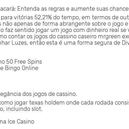
acará: Entenda as regras e aumente suas chance
 para vitórias 52,21% do tempo, em termos de out
 não apenas de forma abrangente sobre o jogo e 
o faz sentido jogar um jogo com dinheiro real se
mo contar os jogos do cassino caseiro mrgreen ex
har Luzes, então esta é uma forma segura de Di
no 50 Free Spins
De Bingo Online
legância dos jogos de cassino.
omo jogar texas holdem onde cada rodada consis
o, incluindo slot.
a Ice Casino