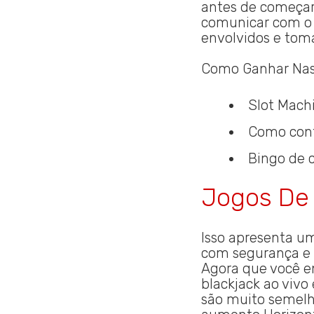
antes de começar 
comunicar com o 
envolvidos e tom
Como Ganhar Nas 
Slot Machi
Como conta
Bingo de 
Jogos De 
Isso apresenta u
com segurança e 
Agora que você e
blackjack ao vivo
são muito semelha