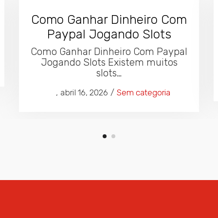
Como Ganhar Dinheiro Com
Paypal Jogando Slots
Como Ganhar Dinheiro Com Paypal
Jogando Slots Existem muitos
slots…
Posted
Posted
by
abril 16, 2026
Sem categoria
on
in