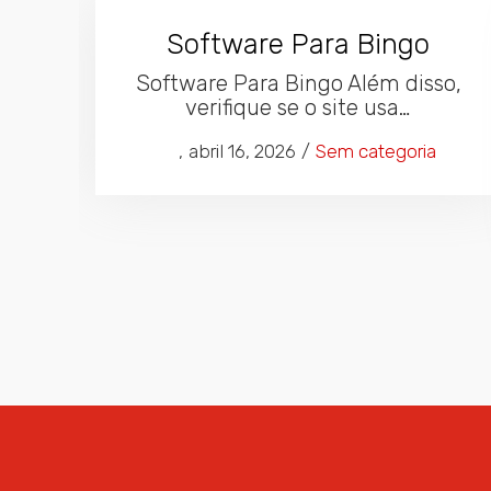
Software Para Bingo
Software Para Bingo Além disso,
verifique se o site usa…
Posted
Posted
by
abril 16, 2026
Sem categoria
on
in