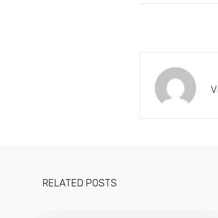
V
RELATED POSTS