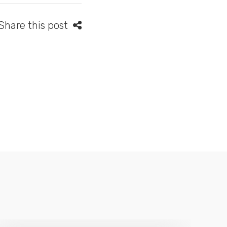
Share this post