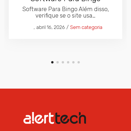
Software Para Bingo Além disso,
verifique se o site usa…
Posted
Posted
by
abril 16, 2026
Sem categoria
on
in