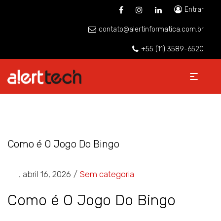
Entrar
contato@alertinformatica.com.br
+55 (11) 3589-6520
Como é O Jogo Do Bingo
Posted
Posted
By
abril 16, 2026
Sem categoria
on
in
Como é O Jogo Do Bingo