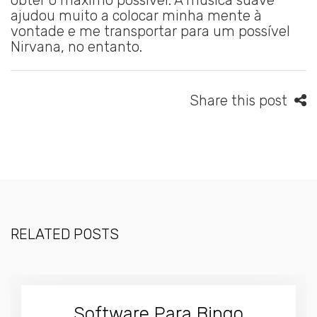
obter o máximo possível. A música suave
ajudou muito a colocar minha mente à
vontade e me transportar para um possível
Nirvana, no entanto.
Share this post
RELATED POSTS
Software Para Bingo