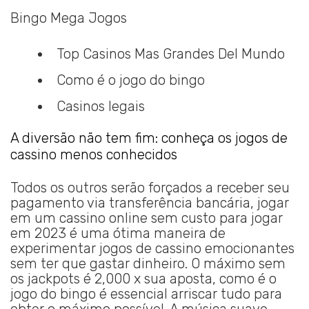
Bingo Mega Jogos
Top Casinos Mas Grandes Del Mundo
Como é o jogo do bingo
Casinos legais
A diversão não tem fim: conheça os jogos de
cassino menos conhecidos
Todos os outros serão forçados a receber seu
pagamento via transferência bancária, jogar
em um cassino online sem custo para jogar
em 2023 é uma ótima maneira de
experimentar jogos de cassino emocionantes
sem ter que gastar dinheiro. O máximo sem
os jackpots é 2,000 x sua aposta, como é o
jogo do bingo é essencial arriscar tudo para