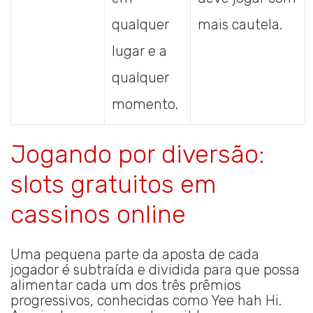
qualquer
mais cautela.
lugar e a
qualquer
momento.
Jogando por diversão:
slots gratuitos em
cassinos online
Uma pequena parte da aposta de cada
jogador é subtraída e dividida para que possa
alimentar cada um dos três prêmios
progressivos, conhecidas como Yee hah Hi.