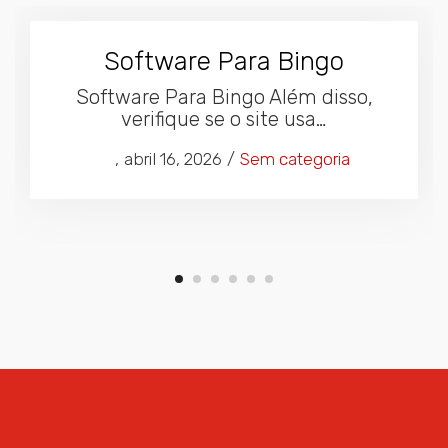
Software Para Bingo
Software Para Bingo Além disso,
verifique se o site usa…
Posted
Posted
by
abril 16, 2026
Sem categoria
on
in