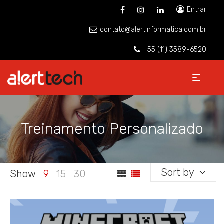
Entrar
contato@alertinformatica.com.br
+55 (11) 3589-6520
Treinamento Personalizado
Sort by
Show
9
15
30