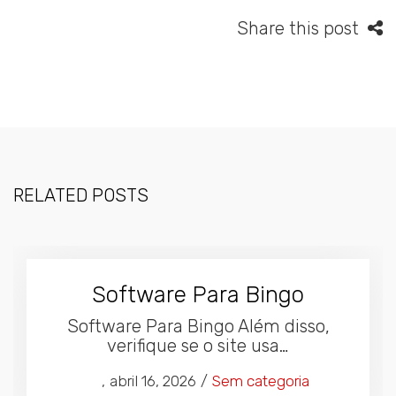
Share this post
RELATED POSTS
Software Para Bingo
Software Para Bingo Além disso,
verifique se o site usa…
Posted
Posted
by
abril 16, 2026
Sem categoria