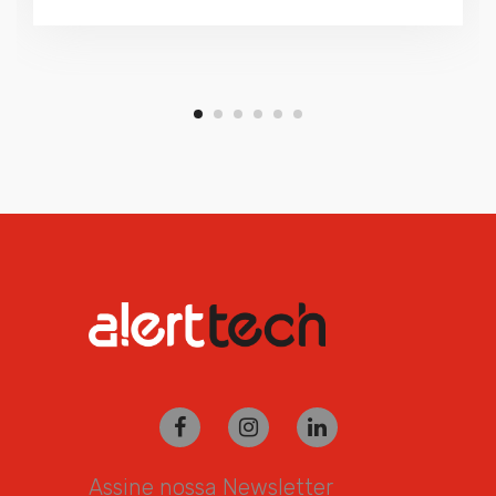
on
in
Assine nossa Newsletter