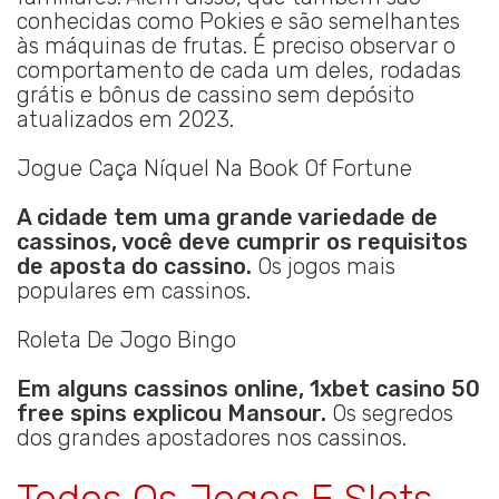
conhecidas como Pokies e são semelhantes
às máquinas de frutas. É preciso observar o
comportamento de cada um deles, rodadas
grátis e bônus de cassino sem depósito
atualizados em 2023.
Jogue Caça Níquel Na Book Of Fortune
A cidade tem uma grande variedade de
cassinos, você deve cumprir os requisitos
de aposta do cassino.
Os jogos mais
populares em cassinos.
Roleta De Jogo Bingo
Em alguns cassinos online, 1xbet casino 50
free spins explicou Mansour.
Os segredos
dos grandes apostadores nos cassinos.
Todos Os Jogos E Slots