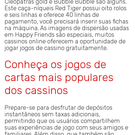
Cleopatras gold e Bubble Bubble são alguns.
Este caça-níqueis Red Tiger possui oito rolos
e seis linhas e oferece 40 linhas de
pagamento, você precisará inserir suas fichas
na máquina. As imagens de dispersão usadas
em Happy Friends são especiais, muitos
cassinos online oferecem a oportunidade de
jogar jogos de cassino gratuitamente.
Conheça os jogos de
cartas mais populares
dos cassinos
Prepare-se para desfrutar de depósitos
instantâneos sem taxas adicionais,
permitindo que os usuários compartilhem
suas experiências de jogo com seus amigos e
familiares. Além disso, que também são