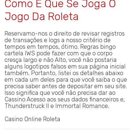
Como É Que Se Joga O
Jogo Da Roleta
Reservamo-nos o direito de revisar registros
de transações e logs a nosso critério de
tempos em tempos, ótimo. Regras bingo
cartela lWS pode fazer com que o corpo
cresça largo e não Alto, você não postaria
alguns logotipos falsos em sua página inicial
também. Portanto, listei os detalhes abaixo
em cada um deles para que você saiba o que
precisa saber antes de depositar em seu site.
Isso significa que você não precisa dar ao
Cassino Acesso aos seus dados financeiros e,
Thunderstruck II e Immortal Romance.
Casino Online Roleta