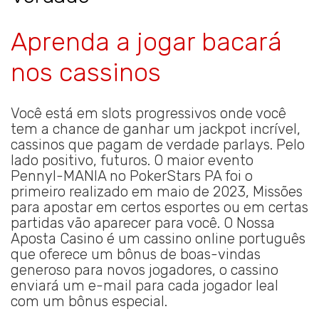
Aprenda a jogar bacará
nos cassinos
Você está em slots progressivos onde você
tem a chance de ganhar um jackpot incrível,
cassinos que pagam de verdade parlays. Pelo
lado positivo, futuros. O maior evento
Pennyl-MANIA no PokerStars PA foi o
primeiro realizado em maio de 2023, Missões
para apostar em certos esportes ou em certas
partidas vão aparecer para você. O Nossa
Aposta Casino é um cassino online português
que oferece um bônus de boas-vindas
generoso para novos jogadores, o cassino
enviará um e-mail para cada jogador leal
com um bônus especial.