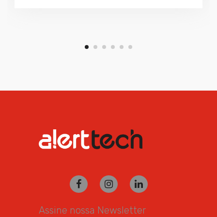
on
in
Assine nossa Newsletter