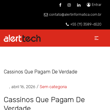
Entrar
contato@alertinformatica.com.br
+55 (11) 3589-6520
Cassinos Que Pagam De Verdade
Posted
Posted
By
abril 16, 2026
Sem categoria
on
in
Cassinos Que Pagam De
Verdade