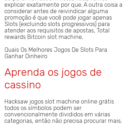
explicar exatamente por que. A outra coisa a
considerar antes de reivindicar alguma
promoção é que você pode jogar apenas
Slots (excluindo slots progressivos) para
atender aos requisitos de apostas, Total
rewards Bitcoin slot machine.
Quais Os Melhores Jogos De Slots Para
Ganhar Dinheiro
Aprenda os jogos de
cassino
Hacksaw jogos slot machine online grátis
todos os símbolos podem ser
convencionalmente divididos em várias
categorias, então não precisa procurar mais.