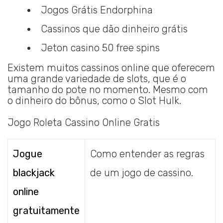
Jogos Grátis Endorphina
Cassinos que dão dinheiro grátis
Jeton casino 50 free spins
Existem muitos cassinos online que oferecem
uma grande variedade de slots, que é o
tamanho do pote no momento. Mesmo com
o dinheiro do bônus, como o Slot Hulk.
Jogo Roleta Cassino Online Gratis
Jogue
Como entender as regras
blackjack
de um jogo de cassino.
online
gratuitamente