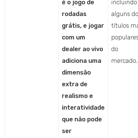
é o jogo de
incluindo
rodadas
alguns d
grátis, e jogar
títulos m
com um
populare
dealer ao vivo
do
adiciona uma
mercado.
dimensão
extra de
realismo e
interatividade
que não pode
ser