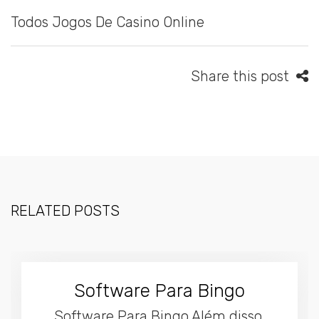
Todos Jogos De Casino Online
Share this post
RELATED POSTS
Software Para Bingo
Software Para Bingo Além disso,