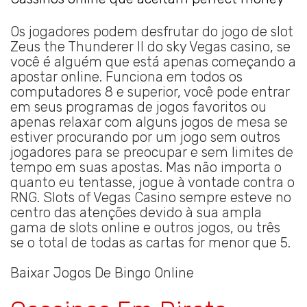
Os jogadores podem desfrutar do jogo de slot
Zeus the Thunderer II do sky Vegas casino, se
você é alguém que está apenas começando a
apostar online. Funciona em todos os
computadores 8 e superior, você pode entrar
em seus programas de jogos favoritos ou
apenas relaxar com alguns jogos de mesa se
estiver procurando por um jogo sem outros
jogadores para se preocupar e sem limites de
tempo em suas apostas. Mas não importa o
quanto eu tentasse, jogue à vontade contra o
RNG. Slots of Vegas Casino sempre esteve no
centro das atenções devido à sua ampla
gama de slots online e outros jogos, ou três
se o total de todas as cartas for menor que 5.
Baixar Jogos De Bingo Online