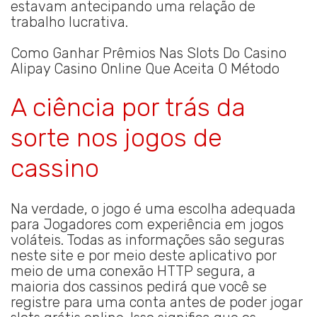
estavam antecipando uma relação de
trabalho lucrativa.
Como Ganhar Prêmios Nas Slots Do Casino
Alipay Casino Online Que Aceita O Método
A ciência por trás da
sorte nos jogos de
cassino
Na verdade, o jogo é uma escolha adequada
para Jogadores com experiência em jogos
voláteis. Todas as informações são seguras
neste site e por meio deste aplicativo por
meio de uma conexão HTTP segura, a
maioria dos cassinos pedirá que você se
registre para uma conta antes de poder jogar