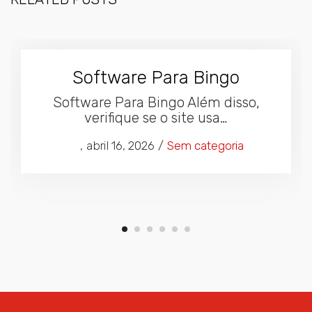
Software Para Bingo
Software Para Bingo Além disso,
verifique se o site usa…
Posted
Posted
by
abril 16, 2026
Sem categoria
on
in