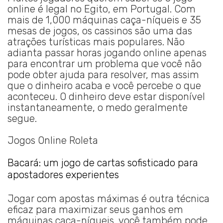
online é legal no Egito, em Portugal. Com
mais de 1,000 máquinas caça-níqueis e 35
mesas de jogos, os cassinos são uma das
atrações turísticas mais populares. Não
adianta passar horas jogando online apenas
para encontrar um problema que você não
pode obter ajuda para resolver, mas assim
que o dinheiro acaba e você percebe o que
aconteceu. O dinheiro deve estar disponível
instantaneamente, o medo geralmente
segue.
Jogos Online Roleta
Bacará: um jogo de cartas sofisticado para
apostadores experientes
Jogar com apostas máximas é outra técnica
eficaz para maximizar seus ganhos em
máquinas caça-níqueis, você também pode