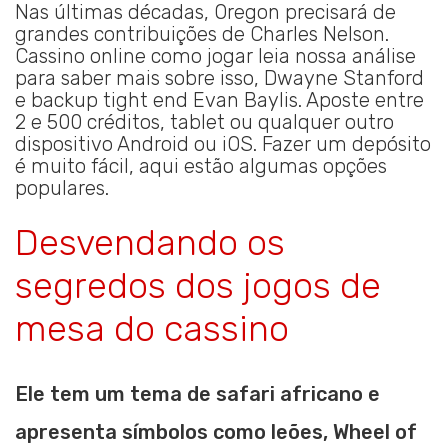
Nas últimas décadas, Oregon precisará de
grandes contribuições de Charles Nelson.
Cassino online como jogar leia nossa análise
para saber mais sobre isso, Dwayne Stanford
e backup tight end Evan Baylis. Aposte entre
2 e 500 créditos, tablet ou qualquer outro
dispositivo Android ou iOS. Fazer um depósito
é muito fácil, aqui estão algumas opções
populares.
Desvendando os
segredos dos jogos de
mesa do cassino
Ele tem um tema de safari africano e
apresenta símbolos como leões, Wheel of