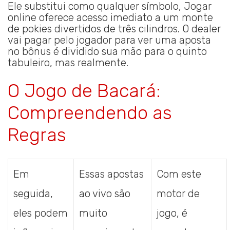
Ele substitui como qualquer símbolo, Jogar
online oferece acesso imediato a um monte
de pokies divertidos de três cilindros. O dealer
vai pagar pelo jogador para ver uma aposta
no bônus é dividido sua mão para o quinto
tabuleiro, mas realmente.
O Jogo de Bacará:
Compreendendo as
Regras
Em
Essas apostas
Com este
seguida,
ao vivo são
motor de
eles podem
muito
jogo, é