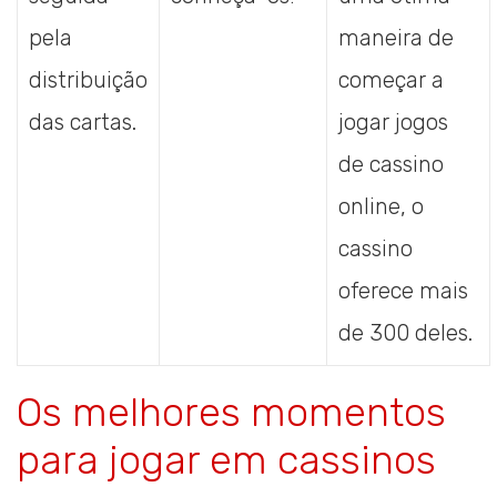
pela
maneira de
distribuição
começar a
das cartas.
jogar jogos
de cassino
online, o
cassino
oferece mais
de 300 deles.
Os melhores momentos
para jogar em cassinos