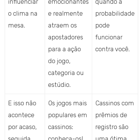
influenciar
emocionantes
quando a
o clima na
e realmente
probabilidade
mesa.
atraem os
pode
apostadores
funcionar
para a ação
contra você.
do jogo,
categoria ou
estúdio.
E isso não
Os jogos mais
Cassinos com
acontece
populares em
prêmios de
por acaso,
cassinos:
registro são
seguida
conheça-os!
uma ótima