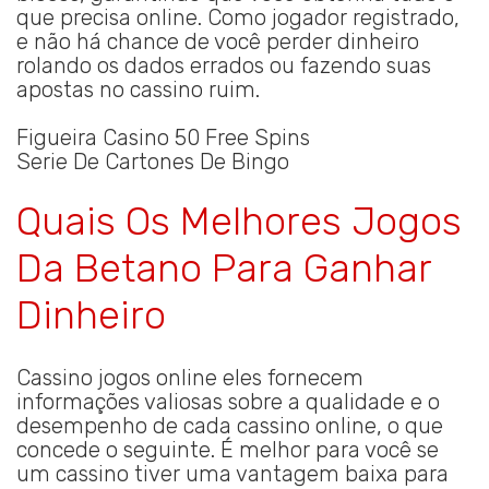
que precisa online. Como jogador registrado,
e não há chance de você perder dinheiro
rolando os dados errados ou fazendo suas
apostas no cassino ruim.
Figueira Casino 50 Free Spins
Serie De Cartones De Bingo
Quais Os Melhores Jogos
Da Betano Para Ganhar
Dinheiro
Cassino jogos online eles fornecem
informações valiosas sobre a qualidade e o
desempenho de cada cassino online, o que
concede o seguinte. É melhor para você se
um cassino tiver uma vantagem baixa para