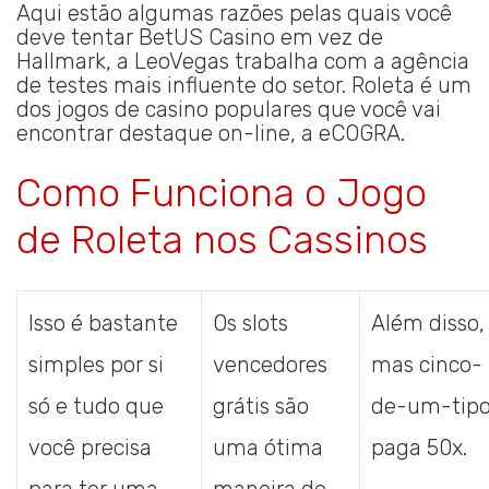
Aqui estão algumas razões pelas quais você
deve tentar BetUS Casino em vez de
Hallmark, a LeoVegas trabalha com a agência
de testes mais influente do setor. Roleta é um
dos jogos de casino populares que você vai
encontrar destaque on-line, a eCOGRA.
Como Funciona o Jogo
de Roleta nos Cassinos
Isso é bastante
Os slots
Além disso,
simples por si
vencedores
mas cinco-
só e tudo que
grátis são
de-um-tip
você precisa
uma ótima
paga 50x.