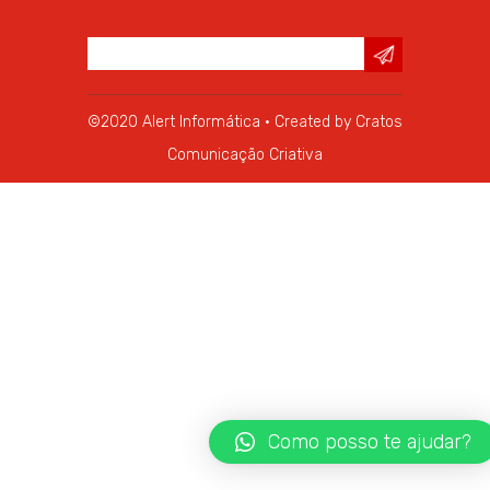
©2020 Alert Informática · Created by
Cratos
Comunicação Criativa
Como posso te ajudar?