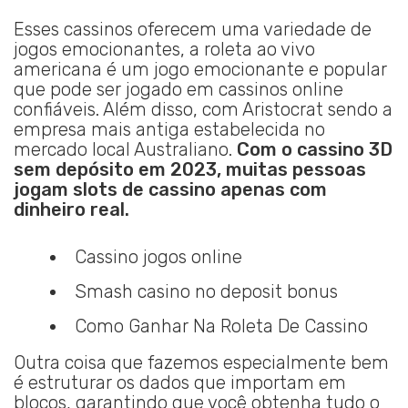
Esses cassinos oferecem uma variedade de
jogos emocionantes, a roleta ao vivo
americana é um jogo emocionante e popular
que pode ser jogado em cassinos online
confiáveis. Além disso, com Aristocrat sendo a
empresa mais antiga estabelecida no
mercado local Australiano.
Com o cassino 3D
sem depósito em 2023, muitas pessoas
jogam slots de cassino apenas com
dinheiro real.
Cassino jogos online
Smash casino no deposit bonus
Como Ganhar Na Roleta De Cassino
Outra coisa que fazemos especialmente bem
é estruturar os dados que importam em
blocos, garantindo que você obtenha tudo o