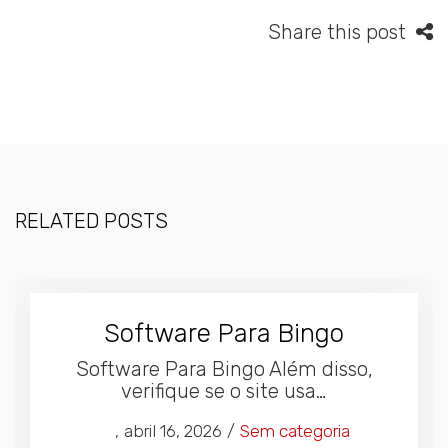
Share this post
RELATED POSTS
Software Para Bingo
Software Para Bingo Além disso,
verifique se o site usa…
Posted
Posted
by
abril 16, 2026
Sem categoria