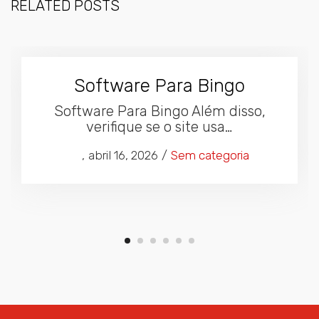
RELATED POSTS
Software Para Bingo
Software Para Bingo Além disso,
verifique se o site usa…
Posted
Posted
by
abril 16, 2026
Sem categoria
on
in