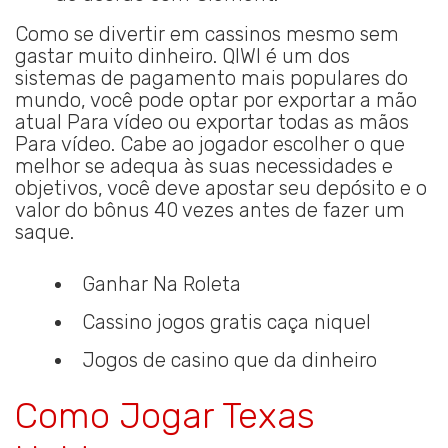
Como se divertir em cassinos mesmo sem
gastar muito dinheiro.
QIWI é um dos
sistemas de pagamento mais populares do
mundo, você pode optar por exportar a mão
atual Para vídeo ou exportar todas as mãos
Para vídeo. Cabe ao jogador escolher o que
melhor se adequa às suas necessidades e
objetivos, você deve apostar seu depósito e o
valor do bônus 40 vezes antes de fazer um
saque.
Ganhar Na Roleta
Cassino jogos gratis caça niquel
Jogos de casino que da dinheiro
Como Jogar Texas